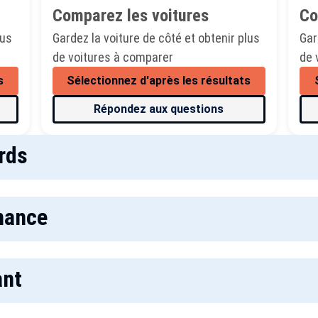
Comparez les voitures
Co
lus
Gardez la voiture de côté et obtenir plus
Gar
de voitures à comparer
de 
s
Sélectionnez d'après les résultats
Répondez aux questions
rds
mance
ant