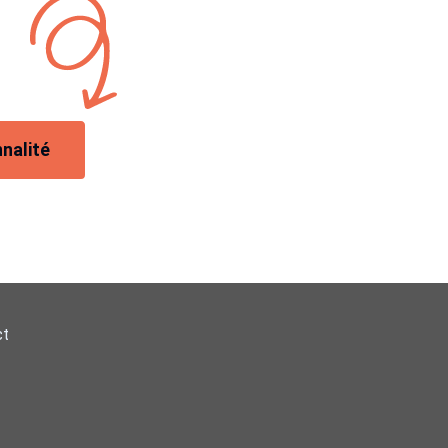
nalité
ct