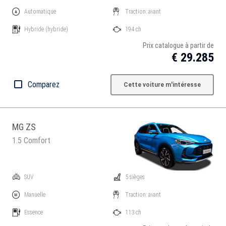
Automatique
Traction: avant
Hybride
(hybride)
194 ch
Prix catalogue à partir de
€ 29.285
Comparez
Cette voiture m'intéresse
MG ZS
1.5 Comfort
SUV
5 sièges
Manuelle
Traction: avant
Essence
113 ch