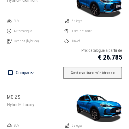
Hybrid+ Comfort
SUV
5 sièges
Automatique
Traction: avant
Hybride
(hybride)
194 ch
Prix catalogue à partir de
€ 26.785
Comparez
Cette voiture m'intéresse
MG ZS
Hybrid+ Luxury
SUV
5 sièges