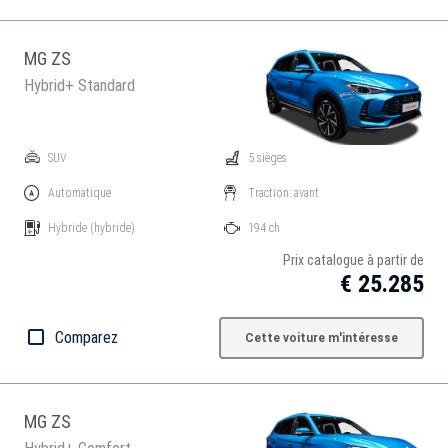
MG ZS
Hybrid+ Standard
SUV
5 sièges
Automatique
Traction: avant
Hybride
(hybride)
194 ch
Prix catalogue à partir de
€ 25.285
Comparez
Cette voiture m'intéresse
MG ZS