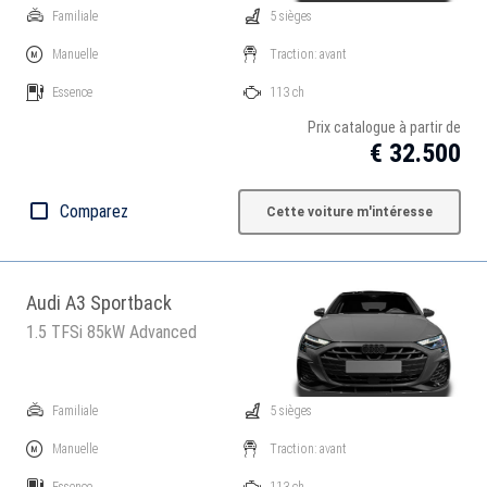
Familiale
5 sièges
Manuelle
Traction: avant
Essence
113 ch
Prix catalogue à partir de
€ 32.500
Comparez
Cette voiture m'intéresse
Audi A3 Sportback
1.5 TFSi 85kW Advanced
Familiale
5 sièges
Manuelle
Traction: avant
Essence
113 ch