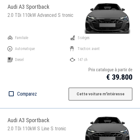
Audi A3 Sportback
2.0 TDi 110kW Advanced S tronic
Familiale
5 sièges
Automatique
Traction: avant
Diesel
147 ch
Prix catalogue à partir de
€ 39.800
Comparez
Cette voiture m'intéresse
Audi A3 Sportback
2.0 TDi 110kW S Line S tronic