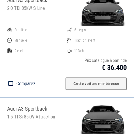
Audi A3 Sportback
2.0 TDi 85kW S Line
Familiale
5 sièges
Manuelle
Traction: avant
Diesel
113 ch
Prix catalogue à partir de
€ 36.400
Comparez
Cette voiture m'intéresse
Audi A3 Sportback
1.5 TFSi 85kW Attraction