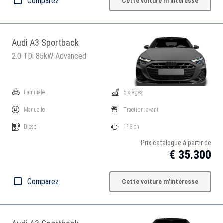
Comparez
Cette voiture m'intéresse
Audi A3 Sportback
2.0 TDi 85kW Advanced
Familiale
5 sièges
Manuelle
Traction: avant
Diesel
113 ch
Prix catalogue à partir de
€ 35.300
Comparez
Cette voiture m'intéresse