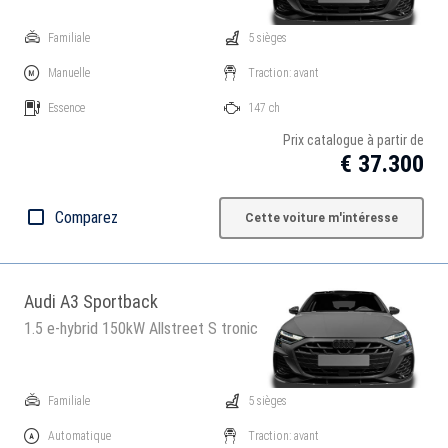
Familiale
5 sièges
Manuelle
Traction: avant
Essence
147 ch
Prix catalogue à partir de
€ 37.300
Comparez
Cette voiture m'intéresse
Audi A3 Sportback
1.5 e-hybrid 150kW Allstreet S tronic
Familiale
5 sièges
Automatique
Traction: avant