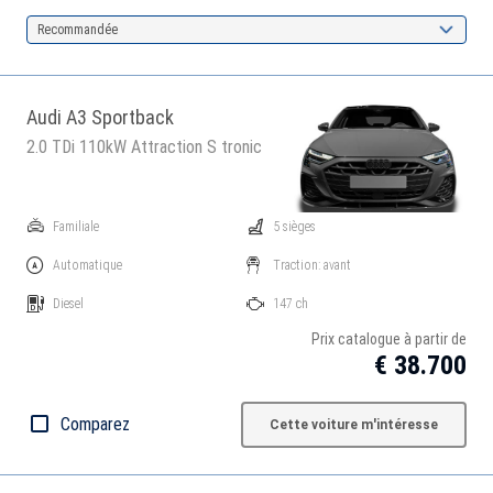
Recommandée
Audi A3 Sportback
2.0 TDi 110kW Attraction S tronic
Familiale
5 sièges
Automatique
Traction: avant
Diesel
147 ch
Prix catalogue à partir de
€ 38.700
Comparez
Cette voiture m'intéresse