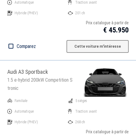
Automatique
Traction: avant
Hybride
(PHEV)
201 ch
Prix catalogue à partir de
€ 45.950
Comparez
Cette voiture m'intéresse
Audi A3 Sportback
1.5 e-hybrid 200kW Competition S
tronic
Familiale
5 sièges
Automatique
Traction: avant
Hybride
(PHEV)
268 ch
Prix catalogue à partir de