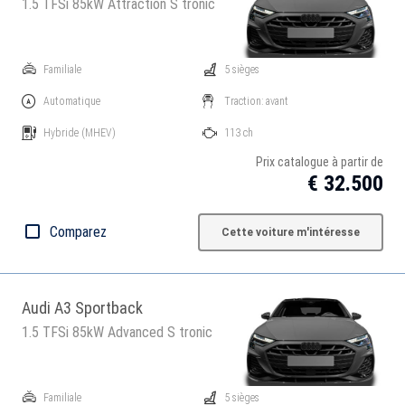
1.5 TFSi 85kW Attraction S tronic
Familiale
5 sièges
Automatique
Traction: avant
Hybride
(MHEV)
113 ch
Prix catalogue à partir de
€ 32.500
Comparez
Cette voiture m'intéresse
Audi A3 Sportback
1.5 TFSi 85kW Advanced S tronic
Familiale
5 sièges