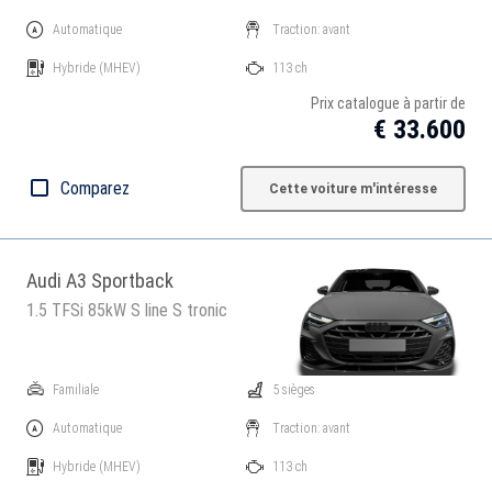
Automatique
Traction: avant
Hybride
(MHEV)
113 ch
Prix catalogue à partir de
€ 33.600
Comparez
Cette voiture m'intéresse
Audi A3 Sportback
1.5 TFSi 85kW S line S tronic
Familiale
5 sièges
Automatique
Traction: avant
Hybride
(MHEV)
113 ch