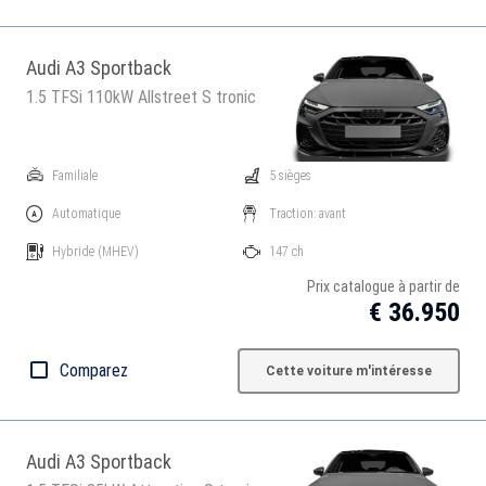
Audi A3 Sportback
1.5 TFSi 110kW Allstreet S tronic
Familiale
5 sièges
Automatique
Traction: avant
Hybride
(MHEV)
147 ch
Prix catalogue à partir de
€ 36.950
Comparez
Cette voiture m'intéresse
Audi A3 Sportback