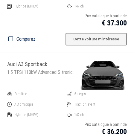
Hybride
(MHEV)
147 ch
Prix catalogue à partir de
€ 37.300
Comparez
Cette voiture m'intéresse
Audi A3 Sportback
1.5 TFSi 110kW Advanced S tronic
Familiale
5 sièges
Automatique
Traction: avant
Hybride
(MHEV)
147 ch
Prix catalogue à partir de
€ 36.200