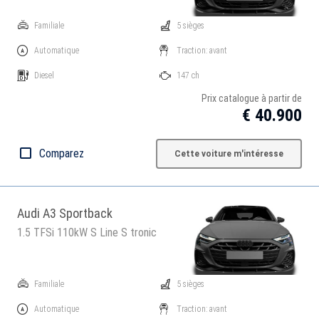
Familiale
5 sièges
Automatique
Traction: avant
Diesel
147 ch
Prix catalogue à partir de
€ 40.900
Comparez
Cette voiture m'intéresse
Audi A3 Sportback
1.5 TFSi 110kW S Line S tronic
Familiale
5 sièges
Automatique
Traction: avant