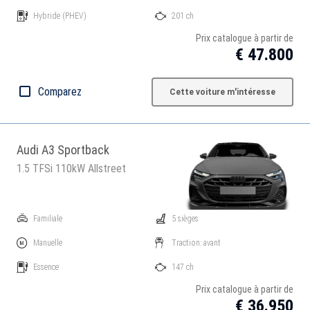
Hybride
(PHEV)
201 ch
Prix catalogue à partir de
€ 47.800
Comparez
Cette voiture m'intéresse
Audi A3 Sportback
1.5 TFSi 110kW Allstreet
Familiale
5 sièges
Manuelle
Traction: avant
Essence
147 ch
Prix catalogue à partir de
€ 36.950