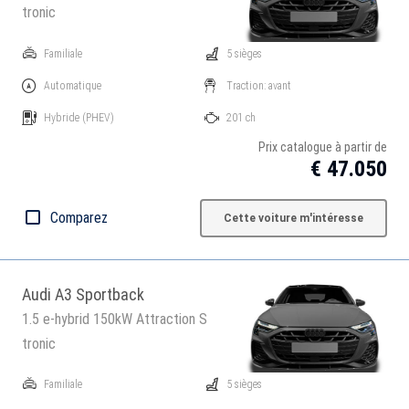
tronic
Familiale
5 sièges
Automatique
Traction: avant
Hybride
(PHEV)
201 ch
Prix catalogue à partir de
€ 47.050
Comparez
Cette voiture m'intéresse
Audi A3 Sportback
1.5 e-hybrid 150kW Attraction S
tronic
Familiale
5 sièges