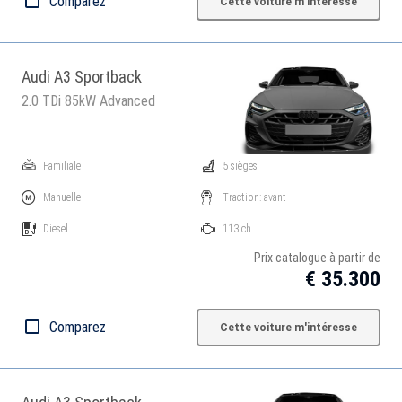
Comparez
Cette voiture m'intéresse
Audi A3 Sportback
2.0 TDi 85kW Advanced
Familiale
5 sièges
Manuelle
Traction: avant
Diesel
113 ch
Prix catalogue à partir de
€ 35.300
Comparez
Cette voiture m'intéresse