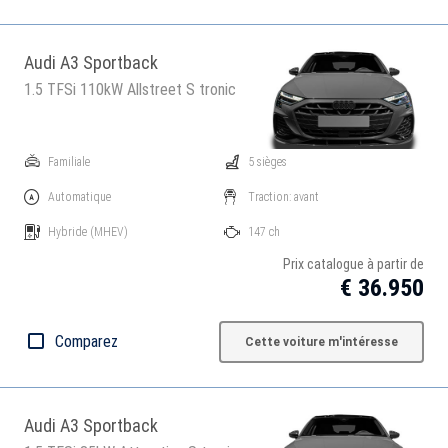
Audi A3 Sportback
1.5 TFSi 110kW Allstreet S tronic
Familiale
5 sièges
Automatique
Traction: avant
Hybride
(MHEV)
147 ch
Prix catalogue à partir de
€ 36.950
Comparez
Cette voiture m'intéresse
Audi A3 Sportback