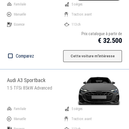
Familiale
5 sièges
Manuelle
Traction: avant
Essence
113 ch
Prix catalogue à partir de
€ 32.500
Comparez
Cette voiture m'intéresse
Audi A3 Sportback
1.5 TFSi 85kW Advanced
Familiale
5 sièges
Manuelle
Traction: avant
Essence
113 ch