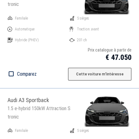
tronic
Familiale
5 sièges
Automatique
Traction: avant
Hybride
(PHEV)
201 ch
Prix catalogue à partir de
€ 47.050
Comparez
Cette voiture m'intéresse
Audi A3 Sportback
1.5 e-hybrid 150kW Attraction S
tronic
Familiale
5 sièges