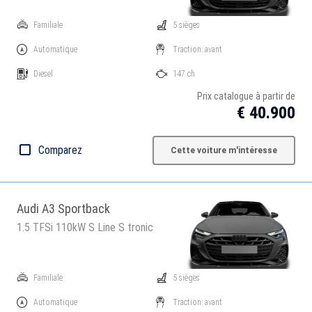
Familiale
5 sièges
Automatique
Traction: avant
Diesel
147 ch
Prix catalogue à partir de
€ 40.900
Comparez
Cette voiture m'intéresse
Audi A3 Sportback
1.5 TFSi 110kW S Line S tronic
Familiale
5 sièges
Automatique
Traction: avant