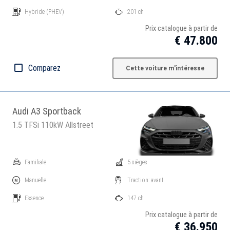
Hybride
(PHEV)
201 ch
Prix catalogue à partir de
€ 47.800
Comparez
Cette voiture m'intéresse
Audi A3 Sportback
1.5 TFSi 110kW Allstreet
Familiale
5 sièges
Manuelle
Traction: avant
Essence
147 ch
Prix catalogue à partir de
€ 36.950