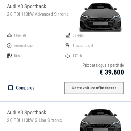
Audi A3 Sportback
2.0 TDi 110kW Advanced S tronic
Familiale
5 sièges
Automatique
Traction: avant
Diesel
147 ch
Prix catalogue à partir de
€ 39.800
Comparez
Cette voiture m'intéresse
Audi A3 Sportback
2.0 TDi 110kW S Line S tronic