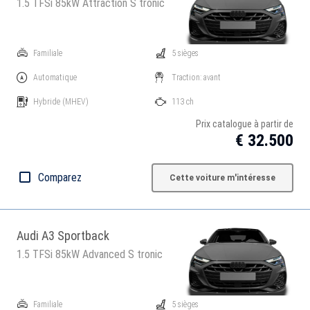
1.5 TFSi 85kW Attraction S tronic
Familiale
5 sièges
Automatique
Traction: avant
Hybride
(MHEV)
113 ch
Prix catalogue à partir de
€ 32.500
Comparez
Cette voiture m'intéresse
Audi A3 Sportback
1.5 TFSi 85kW Advanced S tronic
Familiale
5 sièges