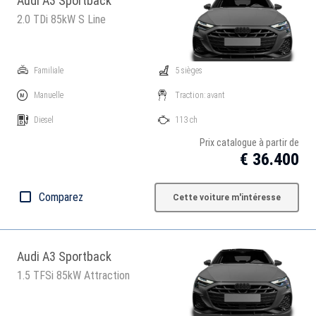
Audi A3 Sportback
2.0 TDi 85kW S Line
Familiale
5 sièges
Manuelle
Traction: avant
Diesel
113 ch
Prix catalogue à partir de
€ 36.400
Comparez
Cette voiture m'intéresse
Audi A3 Sportback
1.5 TFSi 85kW Attraction