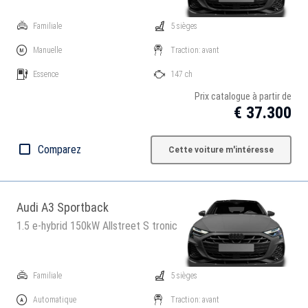
Familiale
5 sièges
Manuelle
Traction: avant
Essence
147 ch
Prix catalogue à partir de
€ 37.300
Comparez
Cette voiture m'intéresse
Audi A3 Sportback
1.5 e-hybrid 150kW Allstreet S tronic
Familiale
5 sièges
Automatique
Traction: avant