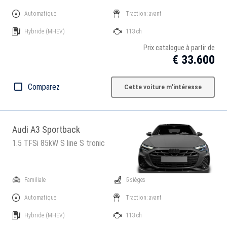
Automatique
Traction: avant
Hybride
(MHEV)
113 ch
Prix catalogue à partir de
€ 33.600
Comparez
Cette voiture m'intéresse
Audi A3 Sportback
1.5 TFSi 85kW S line S tronic
Familiale
5 sièges
Automatique
Traction: avant
Hybride
(MHEV)
113 ch