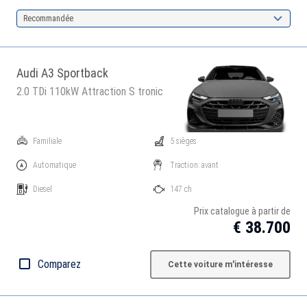
Recommandée
Audi A3 Sportback
2.0 TDi 110kW Attraction S tronic
Familiale
5 sièges
Automatique
Traction: avant
Diesel
147 ch
Prix catalogue à partir de
€ 38.700
Comparez
Cette voiture m'intéresse