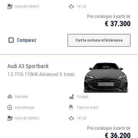
Hybride
(MHEV)
147 ch
Prix catalogue à partir de
€ 37.300
Comparez
Cette voiture m'intéresse
Audi A3 Sportback
1.5 TFSi 110kW Advanced S tronic
Familiale
5 sièges
Automatique
Traction: avant
Hybride
(MHEV)
147 ch
Prix catalogue à partir de
€ 36.200