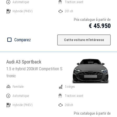
Automatique
Traction: avant
Hybride
(PHEV)
201 ch
Prix catalogue à partir de
€ 45.950
Comparez
Cette voiture m'intéresse
Audi A3 Sportback
1.5 e-hybrid 200kW Competition S
tronic
Familiale
5 sièges
Automatique
Traction: avant
Hybride
(PHEV)
268 ch
Prix catalogue à partir de