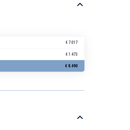
€ 7.017
€ 1.473
€ 8.490