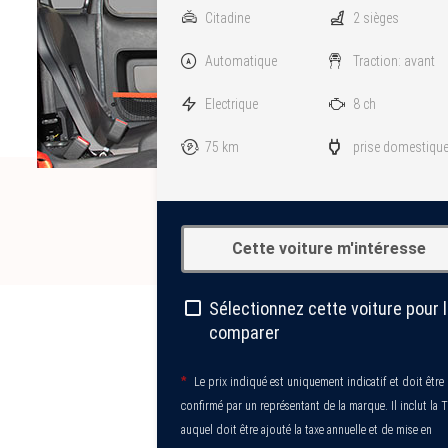
Citadine
2 sièges
Automatique
Traction: avant
Electrique
8 ch
75 km
prise domestique
Cette voiture m'intéresse
Sélectionnez cette voiture pour 
comparer
*
Le prix indiqué est uniquement indicatif et doit être
confirmé par un représentant de la marque. Il inclut la 
auquel doit être ajouté la taxe annuelle et de mise en