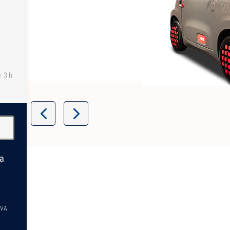
: 3 h
Item
1
of
11
la
TVA