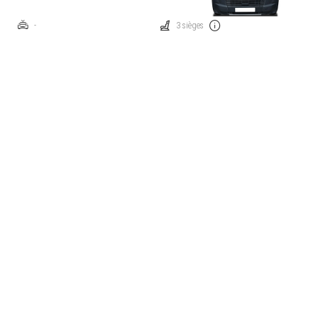
-
3 sièges
Manuelle
Traction: avant
Diesel
138 ch
Prix catalogue à partir de
€ 44.625
Comparez
Cette voiture m'intéresse
Citroën Jumper
35 L3 - 2.2 BlueHDi 140 S&S
-
3 sièges
Manuelle
Traction: avant