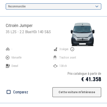
Recommandée
Citroën Jumper
35 L2S - 2.2 BlueHDi 140 S&S
-
3 sièges
Manuelle
Traction: avant
Diesel
138 ch
Prix catalogue à partir de
€ 41.358
Comparez
Cette voiture m'intéresse