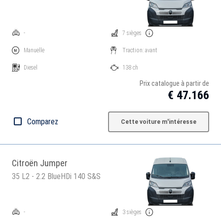
-
7 sièges
Manuelle
Traction: avant
Diesel
138 ch
Prix catalogue à partir de
€ 47.166
Comparez
Cette voiture m'intéresse
Citroën Jumper
35 L2 - 2.2 BlueHDi 140 S&S
-
3 sièges