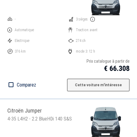
-
3 sièges
Automatique
Traction: avant
Electrique
274 ch
376 km
mode 3: 12 h
Prix catalogue à partir de
€ 66.308
Comparez
Cette voiture m'intéresse
Citroën Jumper
4-35 L4H2 - 2.2 BlueHDi 140 S&S