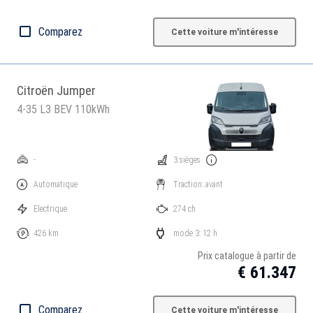
Comparez
Cette voiture m'intéresse
Citroën Jumper
4-35 L3 BEV 110kWh
-
3 sièges
Automatique
Traction: avant
Electrique
274 ch
426 km
mode 3: 12 h
Prix catalogue à partir de
€ 61.347
Comparez
Cette voiture m'intéresse