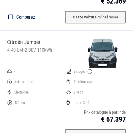
€ 52.369
Comparez
Cette voiture m'intéresse
Citroën Jumper
4-40 L4H2 BEV 110kWh
-
3 sièges
Automatique
Traction: avant
Electrique
274 ch
422 km
mode 3: 12 h
Prix catalogue à partir de
€ 67.397