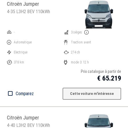
Citroën Jumper
4-35 L3H2 BEV 110kWh
-
3 sièges
Automatique
Traction: avant
Electrique
274 ch
378 km
mode 3: 12 h
Prix catalogue à partir de
€ 65.219
Comparez
Cette voiture m'intéresse
Citroën Jumper
4-40 L3H2 BEV 110kWh