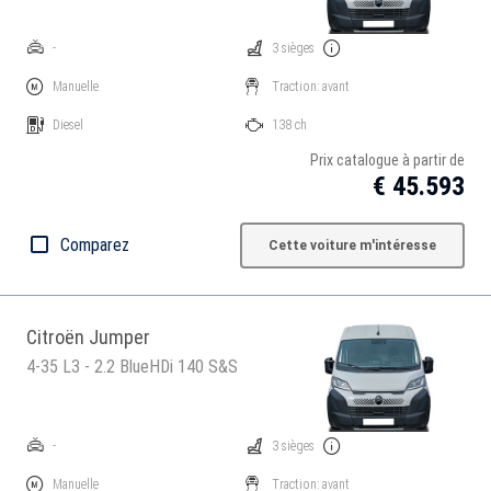
-
3 sièges
Manuelle
Traction: avant
Diesel
138 ch
Prix catalogue à partir de
€ 45.593
Comparez
Cette voiture m'intéresse
Citroën Jumper
4-35 L3 - 2.2 BlueHDi 140 S&S
-
3 sièges
Manuelle
Traction: avant