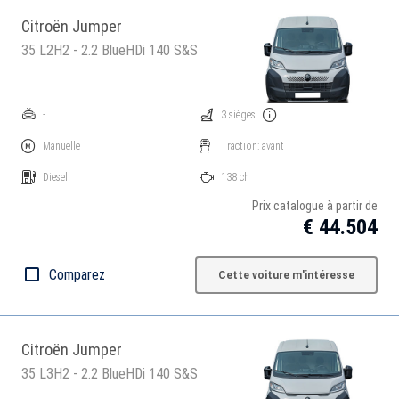
Citroën Jumper
35 L2H2 - 2.2 BlueHDi 140 S&S
-
3 sièges
Manuelle
Traction: avant
Diesel
138 ch
Prix catalogue à partir de
€ 44.504
Comparez
Cette voiture m'intéresse
Citroën Jumper
35 L3H2 - 2.2 BlueHDi 140 S&S