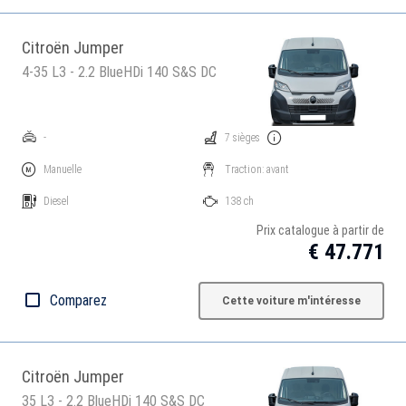
Citroën Jumper
4-35 L3 - 2.2 BlueHDi 140 S&S DC
-
7 sièges
Manuelle
Traction: avant
Diesel
138 ch
Prix catalogue à partir de
€ 47.771
Comparez
Cette voiture m'intéresse
Citroën Jumper
35 L3 - 2.2 BlueHDi 140 S&S DC