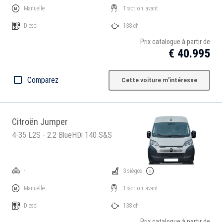
Manuelle
Traction: avant
Diesel
138 ch
Prix catalogue à partir de
€ 40.995
Comparez
Cette voiture m'intéresse
Citroën Jumper
4-35 L2S - 2.2 BlueHDi 140 S&S
-
3 sièges
Manuelle
Traction: avant
Diesel
138 ch
Prix catalogue à partir de