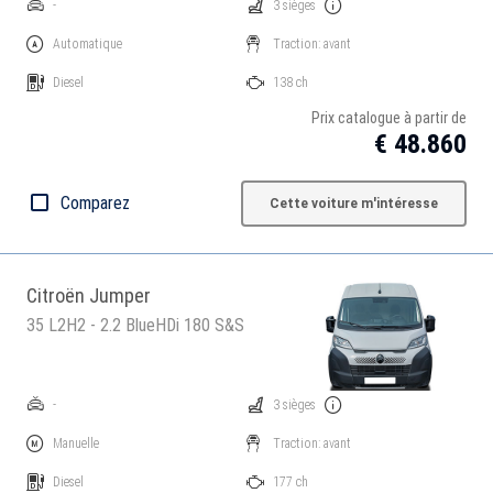
-
3 sièges
Automatique
Traction: avant
Diesel
138 ch
Prix catalogue à partir de
€ 48.860
Comparez
Cette voiture m'intéresse
Citroën Jumper
35 L2H2 - 2.2 BlueHDi 180 S&S
-
3 sièges
Manuelle
Traction: avant
Diesel
177 ch