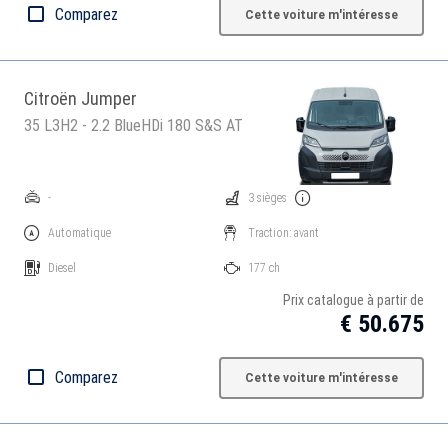
Comparez
Cette voiture m'intéresse
Citroën Jumper
35 L3H2 - 2.2 BlueHDi 180 S&S AT
-
3 sièges
Automatique
Traction: avant
Diesel
177 ch
Prix catalogue à partir de
€ 50.675
Comparez
Cette voiture m'intéresse