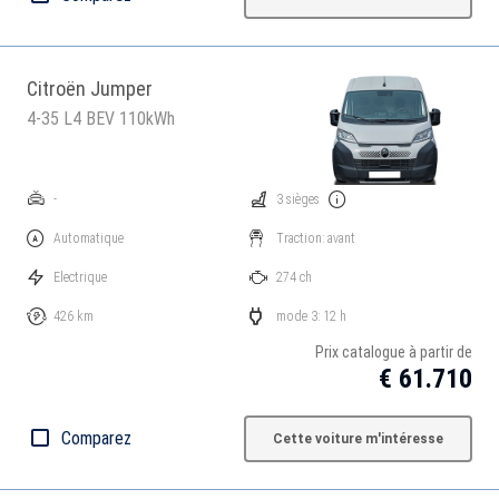
Citroën Jumper
4-35 L4 BEV 110kWh
-
3 sièges
Automatique
Traction: avant
Electrique
274 ch
426 km
mode 3: 12 h
Prix catalogue à partir de
€ 61.710
Comparez
Cette voiture m'intéresse