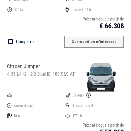
424 km
mode 3: 12 h
Prix catalogue à partir de
€ 66.308
Comparez
Cette voiture m'intéresse
Citroën Jumper
4-35 L4H2 - 2.2 BlueHDi 180 S&S AT
-
3 sièges
Automatique
Traction: avant
Diesel
177 ch
Prix catalogue à partir de