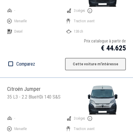
-
3 sièges
Manuelle
Traction: avant
Diesel
138 ch
Prix catalogue à partir de
€ 44.625
Comparez
Cette voiture m'intéresse
Citroën Jumper
35 L3 - 2.2 BlueHDi 140 S&S
-
3 sièges
Manuelle
Traction: avant