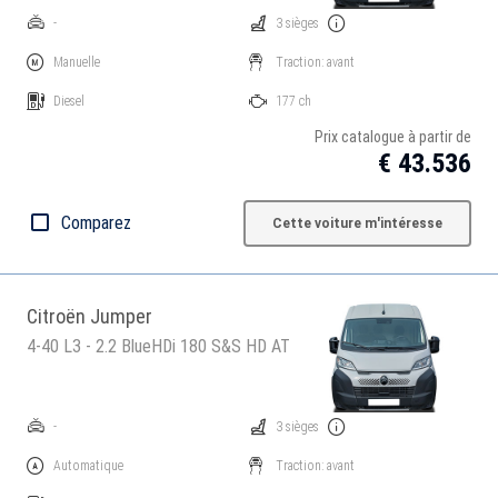
-
3 sièges
Manuelle
Traction: avant
Diesel
177 ch
Prix catalogue à partir de
€ 43.536
Comparez
Cette voiture m'intéresse
Citroën Jumper
4-40 L3 - 2.2 BlueHDi 180 S&S HD AT
-
3 sièges
Automatique
Traction: avant