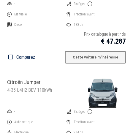
-
3 sièges
Manuelle
Traction: avant
Diesel
138 ch
Prix catalogue à partir de
€ 47.287
Comparez
Cette voiture m'intéresse
Citroën Jumper
4-35 L4H2 BEV 110kWh
-
3 sièges
Automatique
Traction: avant
Electrique
274 ch