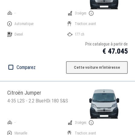
-
3 sièges
Automatique
Traction: avant
Diesel
177 ch
Prix catalogue à partir de
€ 47.045
Comparez
Cette voiture m'intéresse
Citroën Jumper
4-35 L2S - 2.2 BlueHDi 180 S&S
-
3 sièges
Manuelle
Traction: avant