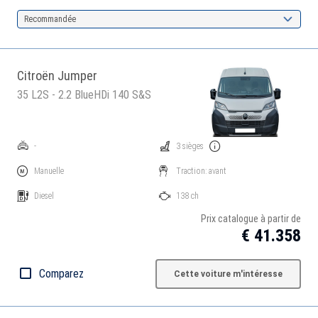
Recommandée
Citroën Jumper
35 L2S - 2.2 BlueHDi 140 S&S
-
3 sièges
Manuelle
Traction: avant
Diesel
138 ch
Prix catalogue à partir de
€ 41.358
Comparez
Cette voiture m'intéresse