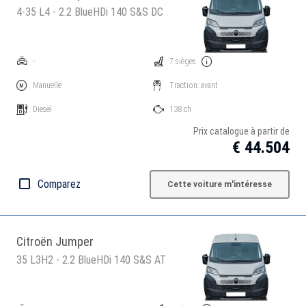
4-35 L4 - 2.2 BlueHDi 140 S&S DC
-
7 sièges
Manuelle
Traction: avant
Diesel
138 ch
Prix catalogue à partir de
€ 44.504
Comparez
Cette voiture m'intéresse
Citroën Jumper
35 L3H2 - 2.2 BlueHDi 140 S&S AT