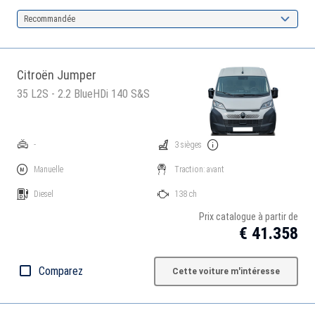
Recommandée
Citroën Jumper
35 L2S - 2.2 BlueHDi 140 S&S
-
3 sièges
Manuelle
Traction: avant
Diesel
138 ch
Prix catalogue à partir de
€ 41.358
Comparez
Cette voiture m'intéresse