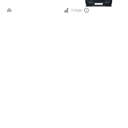
-
3 sièges
Manuelle
Traction: avant
Diesel
138 ch
Prix catalogue à partir de
€ 44.625
Comparez
Cette voiture m'intéresse
Citroën Jumper
35 L3 - 2.2 BlueHDi 140 S&S
-
3 sièges
Manuelle
Traction: avant