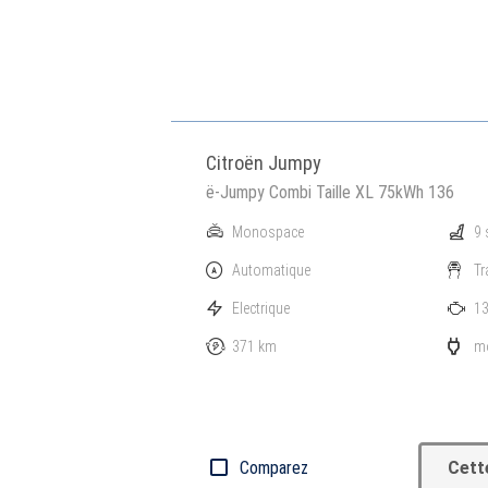
Citroën Jumpy
ë-Jumpy Combi Taille XL 75kWh 136
Monospace
9 
Automatique
Tr
Electrique
13
371 km
mo
Comparez
Cett