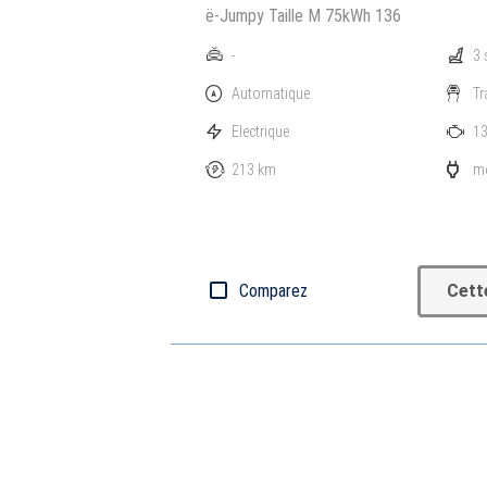
ë-Jumpy Taille M 75kWh 136
-
3 
Automatique
Tr
Electrique
13
213 km
mo
Comparez
Cett