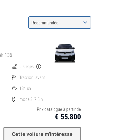
Recommandée
Wh 136
9 sièges
Traction: avant
134 ch
mode 3: 7.5 h
Prix catalogue à partir de
€ 55.800
Cette voiture m'intéresse