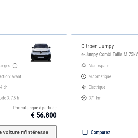
Citroën Jumpy
ë-Jumpy Combi Taille M 75k
sièges
Monospace
action: avant
Automatique
4 ch
Electrique
de 3: 7.5 h
371 km
Prix catalogue à partir de
€ 56.800
e voiture m'intéresse
Comparez