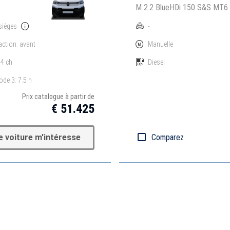
M 2.2 BlueHDi 150 S&S MT6
sièges
-
action: avant
Manuelle
4 ch
Diesel
de 3: 7.5 h
Prix catalogue à partir de
€ 51.425
e voiture m'intéresse
Comparez