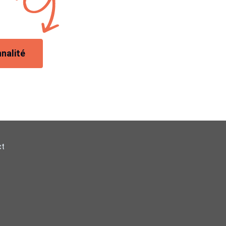
nalité
ct