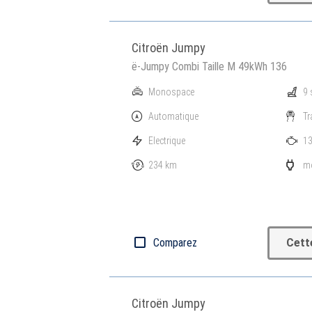
Citroën Jumpy
ë-Jumpy Combi Taille M 49kWh 136
Monospace
9 
Automatique
Tr
Electrique
13
234 km
mo
Comparez
Cett
Citroën Jumpy