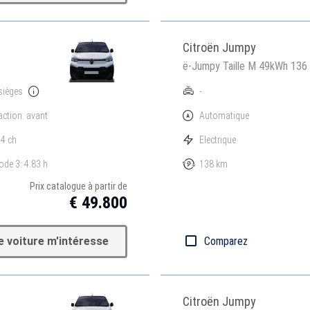
Citroën Jumpy
ë-Jumpy Taille M 49kWh 136
sièges
-
action: avant
Automatique
4 ch
Electrique
de 3: 4.83 h
138 km
Prix catalogue à partir de
€ 49.800
e voiture m'intéresse
Comparez
Citroën Jumpy