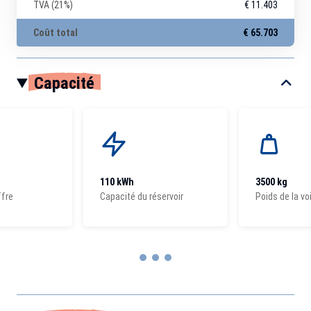
TVA (21%)
€ 11.403
Coût total
€ 65.703
Capacité
110 kWh
3500 kg
ffre
Capacité du réservoir
Poids de la vo
Item
1