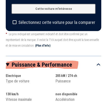
Cette voiture m'intéresse
Sélectionnez cette voiture pour la comparer
*
Le prix indiqué est uniquement indicatif et doit être confirmé par un
représentant de la marque. Il inclut la TVA auquel doit être ajouté la taxe annuelle
et de mise en circulation.
(Plus d'info)
Puissance & Performance
Electrique
205 kW / 274 ch
Type de voiture
Puissance
130 km/h
non disponible
Vitesse maximale
Accélération