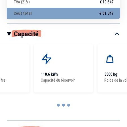
TVA (21%)
€ 10.647
Coût total
€ 61.347
Capacité
110.6 kWh
3500 kg
ffre
Capacité du réservoir
Poids de la vo
Item
1