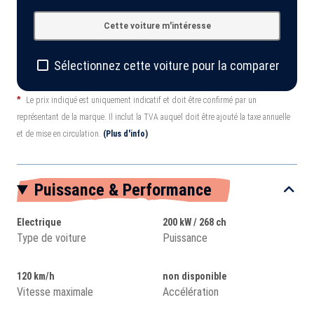
Cette voiture m'intéresse
Sélectionnez cette voiture pour la comparer
*
Le prix indiqué est uniquement indicatif et doit être confirmé par un
représentant de la marque. Il inclut la TVA auquel doit être ajouté la taxe annuelle
et de mise en circulation.
(Plus d'info)
Puissance & Performance
Electrique
200 kW / 268 ch
Type de voiture
Puissance
120 km/h
non disponible
Vitesse maximale
Accélération