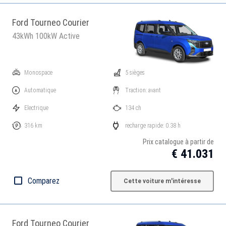
Ford Tourneo Courier
43kWh 100kW Active
Monospace
5 sièges
Automatique
Traction: avant
Electrique
134 ch
316 km
recharge rapide: 0.38 h
Prix catalogue à partir de
€ 41.031
Comparez
Cette voiture m'intéresse
Ford Tourneo Courier