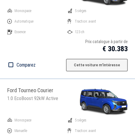
Monospace
5 sièges
Automatique
Traction: avant
Essence
123 ch
Prix catalogue à partir de
€ 30.383
Comparez
Cette voiture m'intéresse
Ford Tourneo Courier
1.0 EcoBoost 92kW Active
Monospace
5 sièges
Manuelle
Traction: avant