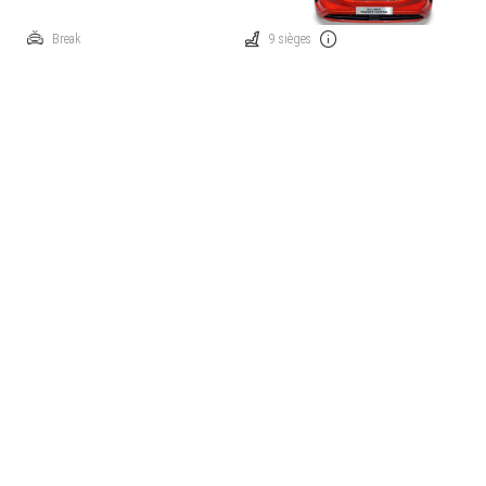
Break
9 sièges
Manuelle
Traction: avant
Diesel
108 ch
Prix catalogue à partir de
€ 48.938
Comparez
Cette voiture m'intéresse
Ford Transit Custom
320S Trend 2.0 TDCi 110Kw M6 FWD
Break
9 sièges
Manuelle
Traction: avant