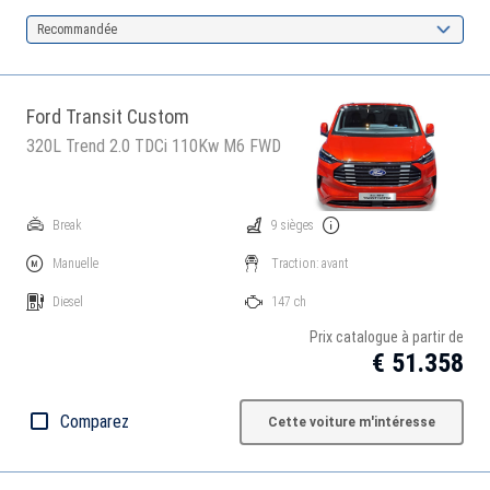
Recommandée
Ford Transit Custom
320L Trend 2.0 TDCi 110Kw M6 FWD
Break
9 sièges
Manuelle
Traction: avant
Diesel
147 ch
Prix catalogue à partir de
€ 51.358
Comparez
Cette voiture m'intéresse