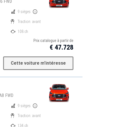
M6 FWD
9 sièges
Traction: avant
108 ch
Prix catalogue à partir de
€ 47.728
Cette voiture m'intéresse
 A8 FWD
9 sièges
Traction: avant
134 ch