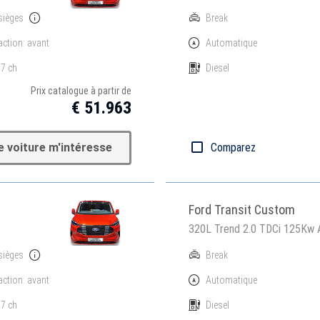
sièges
Break
action: avant
Automatique
7 ch
Diesel
Prix catalogue à partir de
€ 51.963
e voiture m'intéresse
Comparez
Ford Transit Custom
320L Trend 2.0 TDCi 125Kw
sièges
Break
action: avant
Automatique
7 ch
Diesel