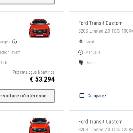
Ford Transit Custom
320S Limited 2.0 TDCi 100
sièges
Break
action: avant
Manuelle
4 ch
Diesel
Prix catalogue à partir de
€ 53.294
e voiture m'intéresse
Comparez
Ford Transit Custom
320S Limited 2.0 TDCi 125