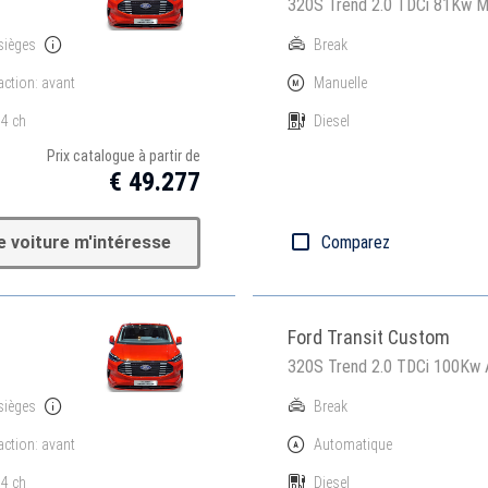
320S Trend 2.0 TDCi 81Kw 
sièges
Break
action: avant
Manuelle
4 ch
Diesel
Prix catalogue à partir de
€ 49.277
e voiture m'intéresse
Comparez
Ford Transit Custom
320S Trend 2.0 TDCi 100Kw
sièges
Break
action: avant
Automatique
4 ch
Diesel