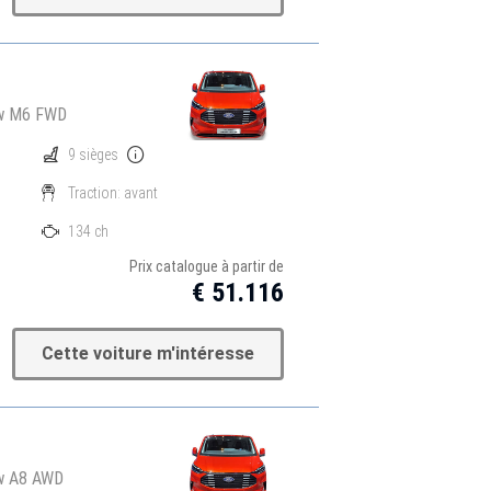
Kw M6 FWD
9 sièges
Traction: avant
134 ch
Prix catalogue à partir de
€ 51.116
Cette voiture m'intéresse
Kw A8 AWD