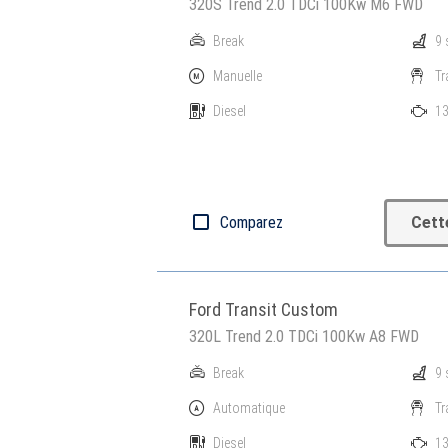
320S Trend 2.0 TDCi 100Kw M6 FWD
Break
9 
Manuelle
Tr
Diesel
13
Comparez
Cett
Ford Transit Custom
320L Trend 2.0 TDCi 100Kw A8 FWD
Break
9 
Automatique
Tr
Diesel
13