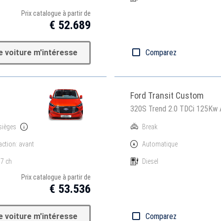
Prix catalogue à partir de
€ 52.689
e voiture m'intéresse
Comparez
Ford Transit Custom
320S Trend 2.0 TDCi 125Kw
sièges
Break
action: avant
Automatique
7 ch
Diesel
Prix catalogue à partir de
€ 53.536
e voiture m'intéresse
Comparez