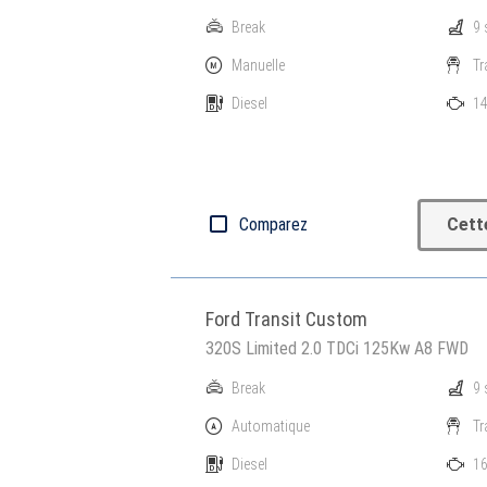
Break
9 
Manuelle
Tr
Diesel
14
Comparez
Cett
Ford Transit Custom
320S Limited 2.0 TDCi 125Kw A8 FWD
Break
9 
Automatique
Tr
Diesel
16