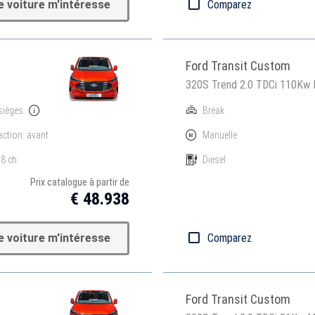
e voiture m'intéresse
Comparez
Ford Transit Custom
320S Trend 2.0 TDCi 110Kw
sièges
Break
action: avant
Manuelle
8 ch
Diesel
Prix catalogue à partir de
€ 48.938
e voiture m'intéresse
Comparez
Ford Transit Custom