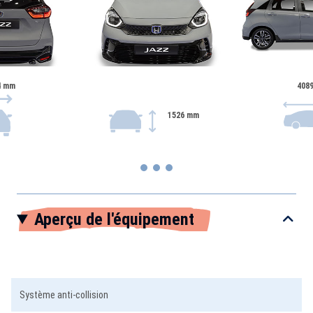
4 mm
408
1526 mm
Item
Aperçu de l'équipement
1
of
3
Système anti-collision