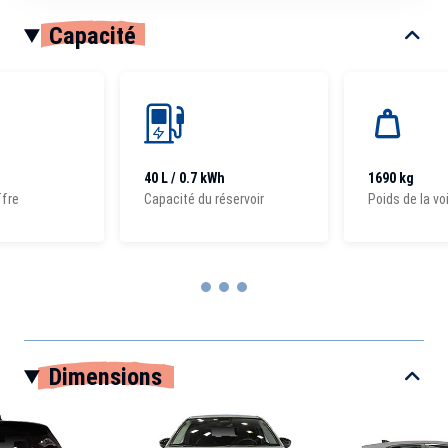
Capacité
40 L / 0.7 kWh
1690 kg
ffre
Capacité du réservoir
Poids de la vo
Item
1
Dimensions
of
3