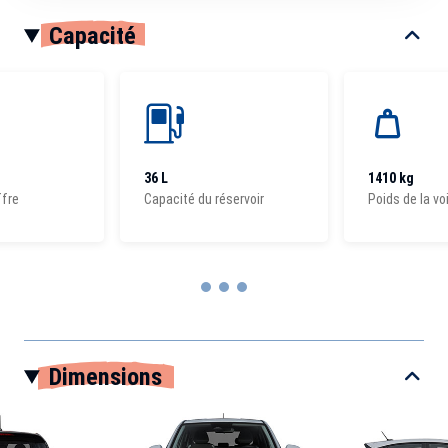
Capacité
36 L
1410 kg
ffre
Capacité du réservoir
Poids de la vo
Item
1
Dimensions
of
3