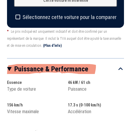
Cette voiture m'intéresse
Sélectionnez cette voiture pour la comparer
*
Le prix indiqué est uniquement indicatif et doit être confirmé par un
représentant de la marque. Il inclut la TVA auquel doit être ajouté la taxe annuelle
et de mise en circulation.
(Plus d'info)
Puissance & Performance
Essence
46 kW / 61 ch
Type de voiture
Puissance
156 km/h
17.3 s (0-100 km/h)
Vitesse maximale
Accélération