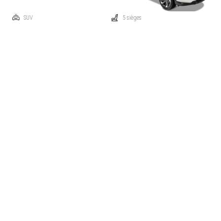
SUV
5 sièges
Automatique
Traction: 4x4
Essence
147 ch
Prix catalogue à partir de
€ 35.190
Comparez
Cette voiture m'intéresse
KGM Korando
1.5 T-GDI 120kW Titanium Auto
SUV
5 sièges
Automatique
Traction: avant