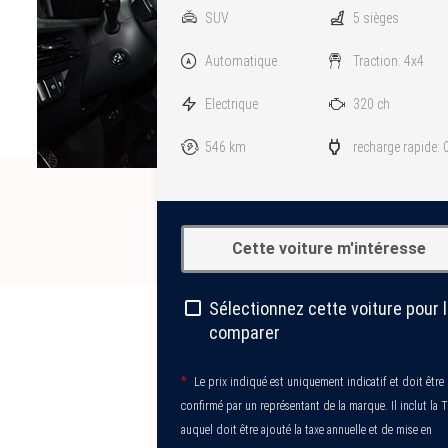
SUV
5 sièges
Automatique
Traction: 4x4
Electrique
320 ch
546 km
recharge rapide: 
Cette voiture m'intéresse
Sélectionnez cette voiture pour 
comparer
*
Le prix indiqué est uniquement indicatif et doit être
confirmé par un représentant de la marque. Il inclut la 
auquel doit être ajouté la taxe annuelle et de mise en