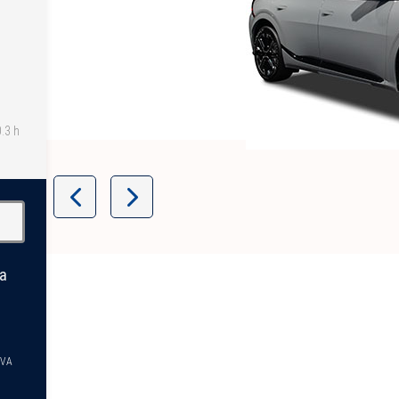
0.3 h
Item
1
of
8
la
TVA