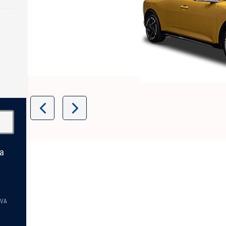
Item
1
of
9
la
TVA