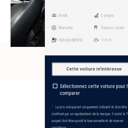
Break
5 sièges
Manuelle
Traction: avant
Hybride
(MHEV)
113 ch
Cette voiture m'intéresse
Sélectionnez cette voiture pour 
comparer
*
Le prix indiqué est uniquement indicatif et doit être
confirmé par un représentant de la marque. Il inclut la 
auquel doit être ajouté la taxe annuelle et de mise en
circulation.
(Plus d'info)