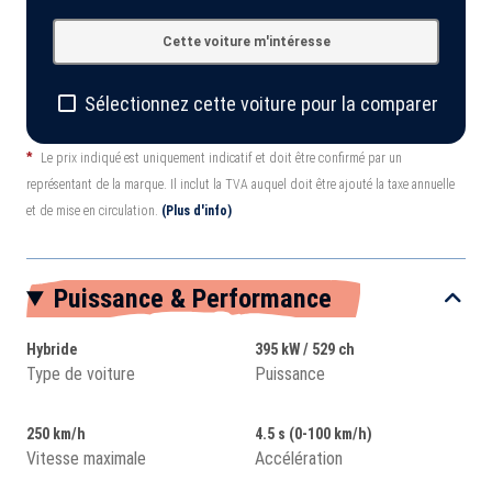
Cette voiture m'intéresse
Sélectionnez cette voiture pour la comparer
*
Le prix indiqué est uniquement indicatif et doit être confirmé par un
représentant de la marque. Il inclut la TVA auquel doit être ajouté la taxe annuelle
et de mise en circulation.
(Plus d'info)
Puissance & Performance
Hybride
395 kW / 529 ch
Type de voiture
Puissance
250 km/h
4.5 s (0-100 km/h)
Vitesse maximale
Accélération