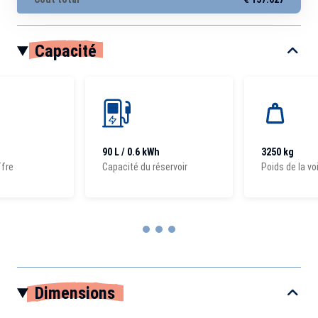
Capacité
90 L / 0.6 kWh
3250 kg
ffre
Capacité du réservoir
Poids de la vo
Item
1
Dimensions
of
3