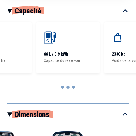
Capacité
66 L / 0.9 kWh
2330 kg
ffre
Capacité du réservoir
Poids de la vo
Item
1
Dimensions
of
3