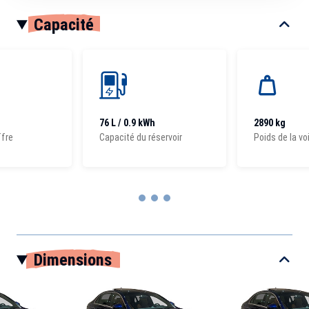
Capacité
76 L / 0.9 kWh
2890 kg
ffre
Capacité du réservoir
Poids de la vo
Item
1
Dimensions
of
3