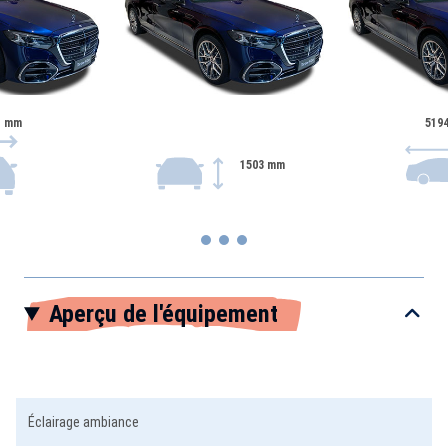
1 mm
519
1503 mm
Item
Aperçu de l'équipement
1
of
3
Éclairage ambiance