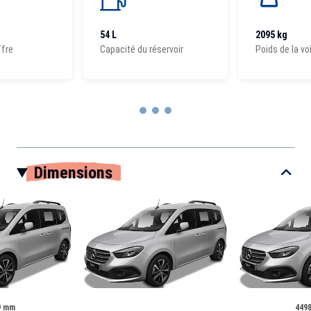
54 L
2095 kg
ffre
Capacité du réservoir
Poids de la vo
Item
1
Dimensions
of
3
9 mm
449