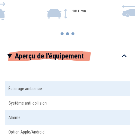
1811 mm
Item
Aperçu de l'équipement
1
of
3
Éclairage ambiance
Système anti-collision
Alarme
Option Apple/Android