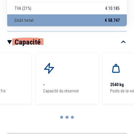
TVA (21%)
€ 10.185
Coût total
€ 58.747
Capacité
-
2540 kg
ffre
Capacité du réservoir
Poids de la vo
Item