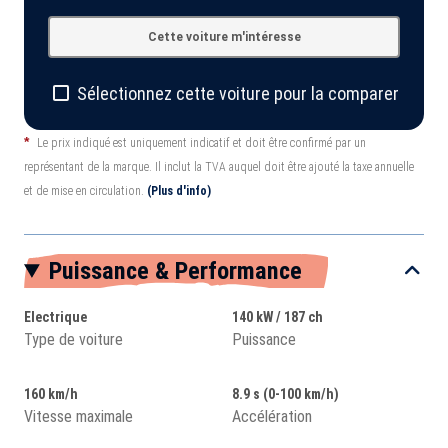
Cette voiture m'intéresse
Sélectionnez cette voiture pour la comparer
*
Le prix indiqué est uniquement indicatif et doit être confirmé par un
représentant de la marque. Il inclut la TVA auquel doit être ajouté la taxe annuelle
et de mise en circulation.
(Plus d'info)
Puissance & Performance
Electrique
140 kW / 187 ch
Type de voiture
Puissance
160 km/h
8.9 s (0-100 km/h)
Vitesse maximale
Accélération