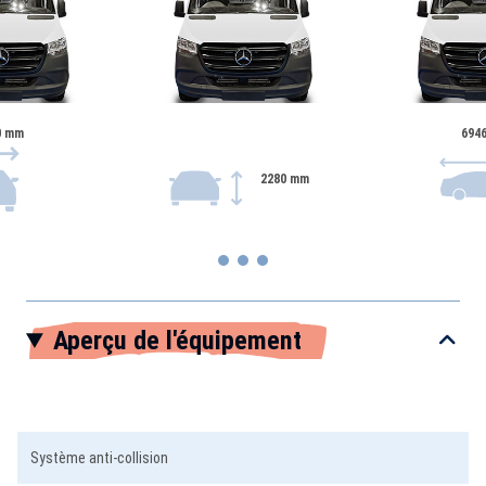
0 mm
694
2280 mm
Item
Aperçu de l'équipement
1
of
3
Système anti-collision