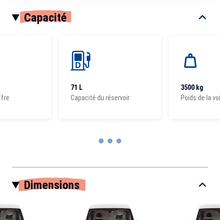
Capacité
71 L
3500 kg
ffre
Capacité du réservoir
Poids de la vo
Item
1
Dimensions
of
3