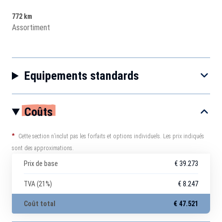
772 km
Assortiment
Equipements standards
Coûts
*
Cette section n’inclut pas les forfaits et options individuels. Les prix indiqués
sont des approximations.
Prix de base
€ 39.273
TVA (21%)
€ 8.247
Coût total
€ 47.521