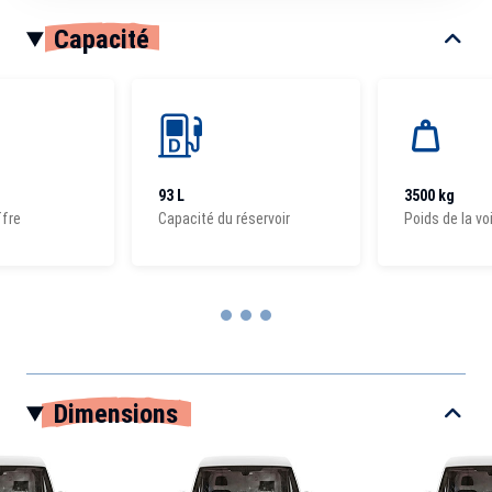
Capacité
93 L
3500 kg
ffre
Capacité du réservoir
Poids de la vo
Item
1
Dimensions
of
3