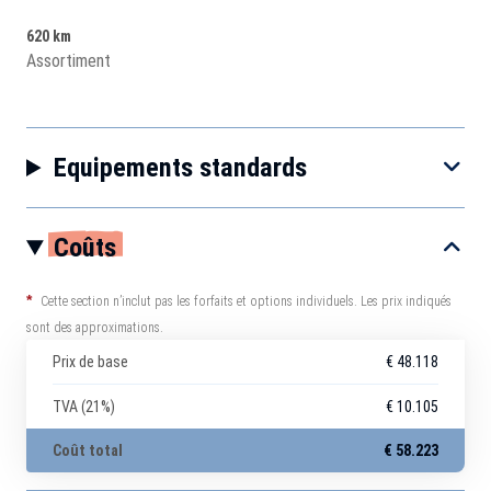
620 km
Assortiment
Equipements standards
Coûts
*
Cette section n’inclut pas les forfaits et options individuels. Les prix indiqués
sont des approximations.
Prix de base
€ 48.118
TVA (21%)
€ 10.105
Coût total
€ 58.223