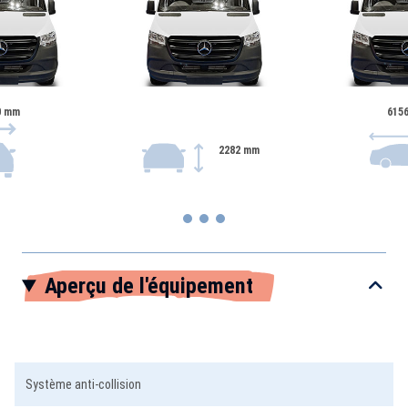
0 mm
615
2282 mm
Item
Aperçu de l'équipement
1
of
3
Système anti-collision