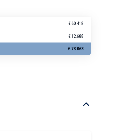
€ 60.418
€ 12.688
€ 78.063