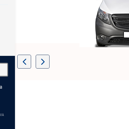
Item
1
of
14
la
TVA