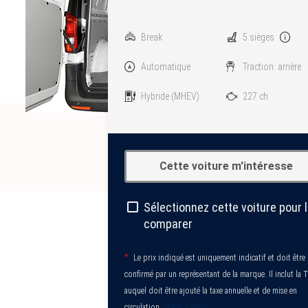
Break
5 sièges
Automatique
Traction: arrière
Hybride
(MHEV)
227 ch
Cette voiture m'intéresse
Sélectionnez cette voiture pour 
comparer
*
Le prix indiqué est uniquement indicatif et doit être
confirmé par un représentant de la marque. Il inclut la 
auquel doit être ajouté la taxe annuelle et de mise en
circulation.
(Plus d'info)