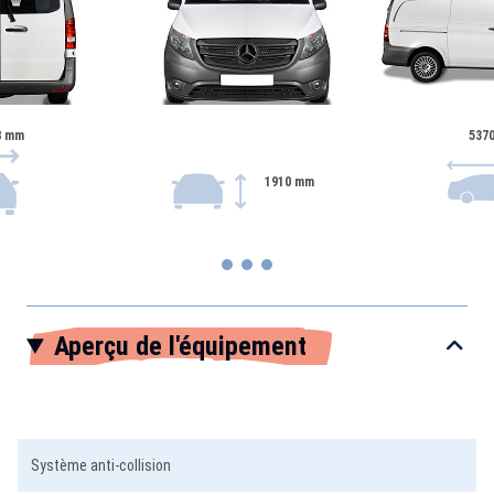
8 mm
537
1910 mm
Item
Aperçu de l'équipement
1
of
3
Système anti-collision