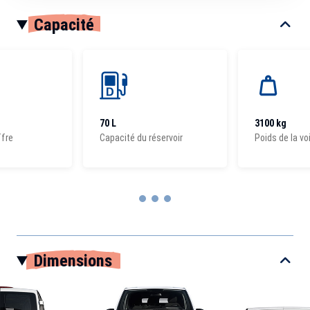
Capacité
70 L
3100 kg
ffre
Capacité du réservoir
Poids de la vo
Item
1
Dimensions
of
3