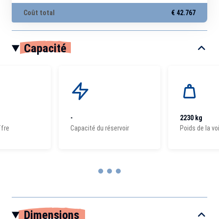
Coût total
€ 42.767
Capacité
-
2230 kg
ffre
Capacité du réservoir
Poids de la vo
Item
1
Dimensions
of