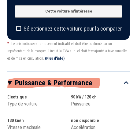
Cette voiture m'intéresse
Sélectionnez cette voiture pour la comparer
*
Le prix indiqué est uniquement indicatif et doit être confirmé par un
représentant de la marque. Il inclut la TVA auquel doit être ajouté la taxe annuelle
et de mise en circulation.
(Plus d'info)
Puissance & Performance
Electrique
90 kW / 120 ch
Type de voiture
Puissance
130 km/h
non disponible
Vitesse maximale
Accélération