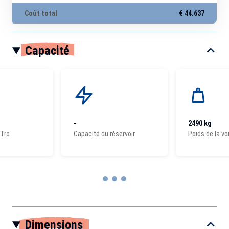
Coût total
€ 44.637
Capacité
-
2490 kg
ffre
Capacité du réservoir
Poids de la vo
Item
1
Dimensions
of