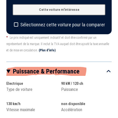
Cette voiture m'intéresse
Sélectionnez cette voiture pour la comparer
*
Le prix indiqué est uniquement indicatif et doit être confirmé par un
représentant de la marque. Il inclut la TVA auquel doit être ajouté la taxe annuelle
et de mise en circulation.
(Plus d'info)
Puissance & Performance
Electrique
90 kW / 120 ch
Type de voiture
Puissance
130 km/h
non disponible
Vitesse maximale
Accélération