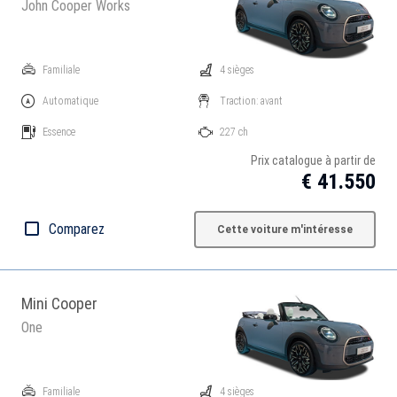
John Cooper Works
Familiale
4 sièges
Automatique
Traction: avant
Essence
227 ch
Prix catalogue à partir de
€ 41.550
Comparez
Cette voiture m'intéresse
Mini Cooper
One
Familiale
4 sièges