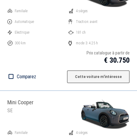
Familiale
4 sièges
Automatique
Traction: avant
Electrique
181 ch
300 km
mode 3: 4.25 h
Prix catalogue à partir de
€ 30.750
Comparez
Cette voiture m'intéresse
Mini Cooper
SE
Familiale
4 sièges