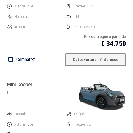
Automatique
Traction: avant
Electrique
214 ch
400 km
mode 3: 5.25 h
Prix catalogue à partir de
€ 34.750
Comparez
Cette voiture m'intéresse
Mini Cooper
C
Cabriolet
4 sièges
Automatique
Traction: avant