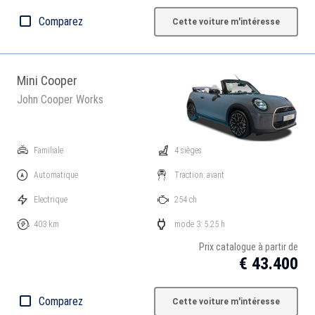
Comparez
Cette voiture m'intéresse
Mini Cooper
John Cooper Works
Familiale
4 sièges
Automatique
Traction: avant
Electrique
254 ch
403 km
mode 3: 5.25 h
Prix catalogue à partir de
€ 43.400
Comparez
Cette voiture m'intéresse