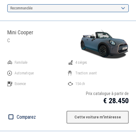
Recommandée
Mini Cooper
C
Familiale
4 sièges
Automatique
Traction: avant
Essence
154 ch
Prix catalogue à partir de
€ 28.450
Comparez
Cette voiture m'intéresse