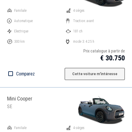
Familiale
4 sièges
Automatique
Traction: avant
Electrique
181 ch
300 km
mode 3: 4.25 h
Prix catalogue à partir de
€ 30.750
Comparez
Cette voiture m'intéresse
Mini Cooper
SE
Familiale
4 sièges