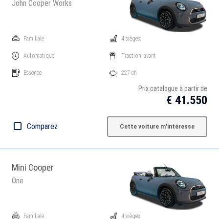
John Cooper Works
Familiale
4 sièges
Automatique
Traction: avant
Essence
227 ch
Prix catalogue à partir de
€ 41.550
Comparez
Cette voiture m'intéresse
Mini Cooper
One
Familiale
4 sièges