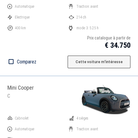
Automatique
Traction: avant
Electrique
214 ch
400 km
mode 3: 5.25 h
Prix catalogue à partir de
€ 34.750
Comparez
Cette voiture m'intéresse
Mini Cooper
C
Cabriolet
4 sièges
Automatique
Traction: avant