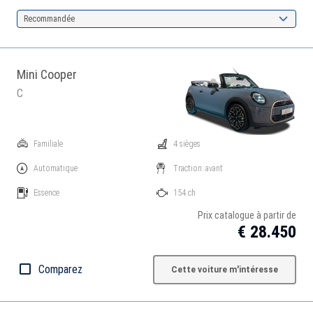
Recommandée
Mini Cooper
C
Familiale
4 sièges
Automatique
Traction: avant
Essence
154 ch
Prix catalogue à partir de
€ 28.450
Comparez
Cette voiture m'intéresse