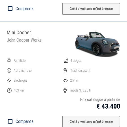
Comparez
Cette voiture m'intéresse
Mini Cooper
John Cooper Works
Familiale
4 sièges
Automatique
Traction: avant
Electrique
254 ch
403 km
mode 3: 5.25 h
Prix catalogue à partir de
€ 43.400
Comparez
Cette voiture m'intéresse