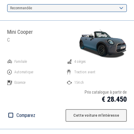
Recommandée
Mini Cooper
C
Familiale
4 sièges
Automatique
Traction: avant
Essence
154 ch
Prix catalogue à partir de
€ 28.450
Comparez
Cette voiture m'intéresse