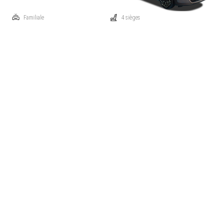
Familiale
4 sièges
Automatique
Traction: avant
Electrique
181 ch
300 km
mode 3: 4.25 h
Prix catalogue à partir de
€ 30.750
Comparez
Cette voiture m'intéresse
Mini Cooper
SE
Familiale
4 sièges