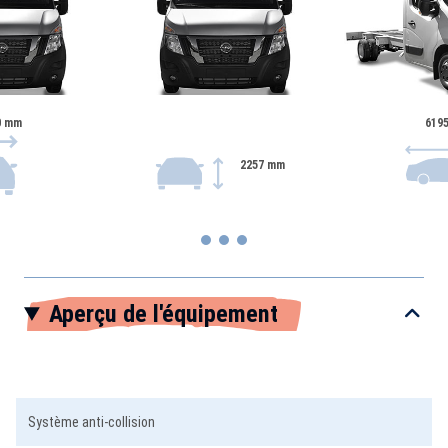
0 mm
619
2257 mm
Item
Aperçu de l'équipement
1
of
3
Système anti-collision