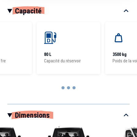
Capacité
80 L
3500 kg
ffre
Capacité du réservoir
Poids de la vo
Item
1
Dimensions
of
3