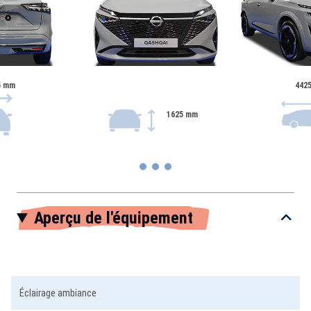
5 mm
442
1625 mm
Item
Aperçu de l'équipement
1
of
3
Éclairage ambiance