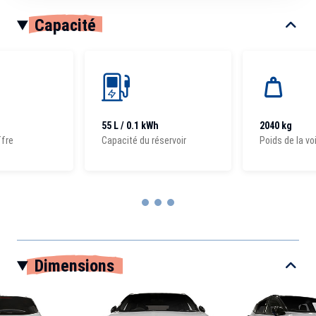
Capacité
55 L / 0.1 kWh
2040 kg
ffre
Capacité du réservoir
Poids de la vo
Item
1
Dimensions
of
3