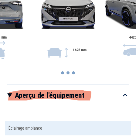
5 mm
442
1625 mm
Item
Aperçu de l'équipement
1
of
3
Éclairage ambiance