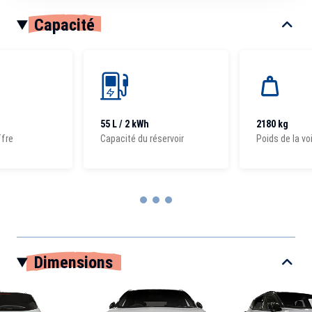
Capacité
55 L / 2 kWh
2180 kg
ffre
Capacité du réservoir
Poids de la vo
Item
1
Dimensions
of
3