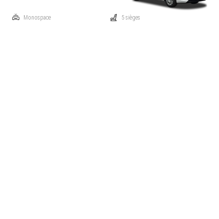
Monospace
5 sièges
Automatique
Traction: avant
Diesel
128 ch
Prix catalogue à partir de
€ 32.755
Comparez
Cette voiture m'intéresse
Opel Combo MPV
1.5 Turbo D 100 MT6 Long
Monospace
5 sièges
Manuelle
Traction: avant