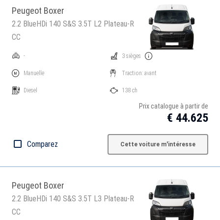
Peugeot Boxer
2.2 BlueHDi 140 S&S 3.5T L2 Plateau-R
CC
-
3 sièges
Manuelle
Traction: avant
Diesel
138 ch
Prix catalogue à partir de
€ 44.625
Comparez
Cette voiture m'intéresse
Peugeot Boxer
2.2 BlueHDi 140 S&S 3.5T L3 Plateau-R
CC