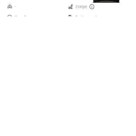
-
3 sièges
Manuelle
Traction: avant
Diesel
138 ch
Prix catalogue à partir de
€ 45.472
Comparez
Cette voiture m'intéresse
Peugeot Boxer
2.2 BlueHDi 140 S&S 3.5T H L4 Plat-R
CDC
-
7 sièges
Manuelle
Traction: avant
Diesel
138 ch