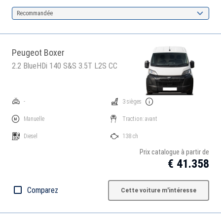
Recommandée
Peugeot Boxer
2.2 BlueHDi 140 S&S 3.5T L2S CC
-
3 sièges
Manuelle
Traction: avant
Diesel
138 ch
Prix catalogue à partir de
€ 41.358
Comparez
Cette voiture m'intéresse