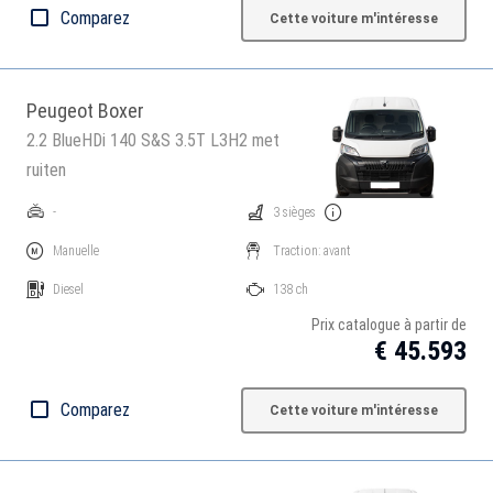
Comparez
Cette voiture m'intéresse
Peugeot Boxer
2.2 BlueHDi 140 S&S 3.5T L3H2 met
ruiten
-
3 sièges
Manuelle
Traction: avant
Diesel
138 ch
Prix catalogue à partir de
€ 45.593
Comparez
Cette voiture m'intéresse