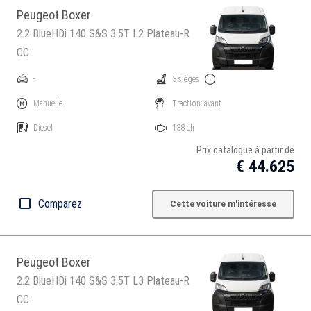
Peugeot Boxer
2.2 BlueHDi 140 S&S 3.5T L2 Plateau-R
CC
-
3 sièges
Manuelle
Traction: avant
Diesel
138 ch
Prix catalogue à partir de
€ 44.625
Comparez
Cette voiture m'intéresse
Peugeot Boxer
2.2 BlueHDi 140 S&S 3.5T L3 Plateau-R
CC