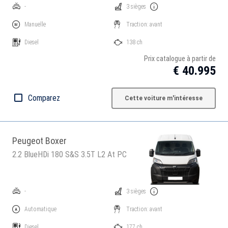
-
3 sièges
Manuelle
Traction: avant
Diesel
138 ch
Prix catalogue à partir de
€ 40.995
Comparez
Cette voiture m'intéresse
Peugeot Boxer
2.2 BlueHDi 180 S&S 3.5T L2 At PC
-
3 sièges
Automatique
Traction: avant
Diesel
177 ch