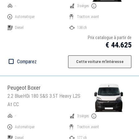
-
3 sièges
Automatique
Traction: avant
Diesel
138 ch
Prix catalogue à partir de
€ 44.625
Comparez
Cette voiture m'intéresse
Peugeot Boxer
2.2 BlueHDi 180 S&S 3.5T Heavy L2S
At CC
-
3 sièges
Automatique
Traction: avant
Diesel
177 ch