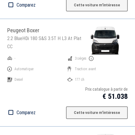
Comparez
Cette voiture m'intéresse
Peugeot Boxer
2.2 BlueHDi 180 S&S 3.5T H L3 At Plat
CC
-
3 sièges
Automatique
Traction: avant
Diesel
177 ch
Prix catalogue à partir de
€ 51.038
Comparez
Cette voiture m'intéresse