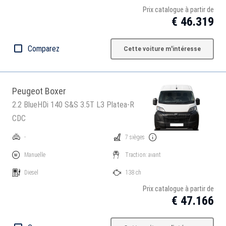
Prix catalogue à partir de
€ 46.319
Comparez
Cette voiture m'intéresse
Peugeot Boxer
2.2 BlueHDi 140 S&S 3.5T L3 Platea-R
CDC
-
7 sièges
Manuelle
Traction: avant
Diesel
138 ch
Prix catalogue à partir de
€ 47.166