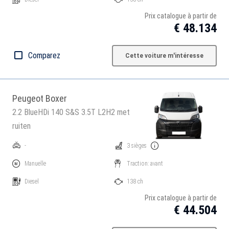
Prix catalogue à partir de
€ 48.134
Comparez
Cette voiture m'intéresse
Peugeot Boxer
2.2 BlueHDi 140 S&S 3.5T L2H2 met
ruiten
-
3 sièges
Manuelle
Traction: avant
Diesel
138 ch
Prix catalogue à partir de
€ 44.504