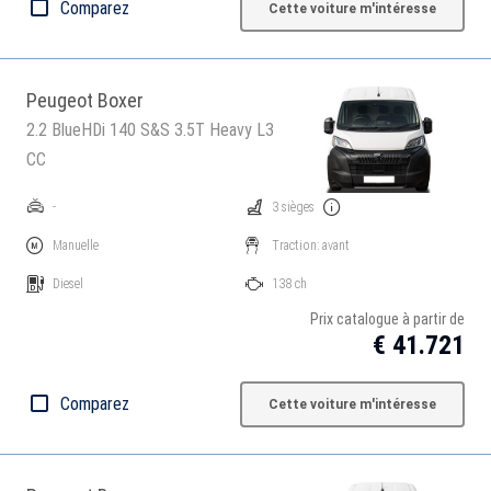
Comparez
Cette voiture m'intéresse
Peugeot Boxer
2.2 BlueHDi 140 S&S 3.5T Heavy L3
CC
-
3 sièges
Manuelle
Traction: avant
Diesel
138 ch
Prix catalogue à partir de
€ 41.721
Comparez
Cette voiture m'intéresse