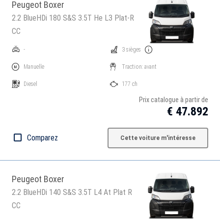
Peugeot Boxer
2.2 BlueHDi 180 S&S 3.5T He L3 Plat-R
CC
-
3 sièges
Manuelle
Traction: avant
Diesel
177 ch
Prix catalogue à partir de
€ 47.892
Comparez
Cette voiture m'intéresse
Peugeot Boxer
2.2 BlueHDi 140 S&S 3.5T L4 At Plat R
CC