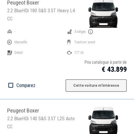
Peugeot Boxer
2.2 BlueHDi 180 S&S 3.5T Heavy L4
CC
-
3 sièges
Manuelle
Traction: avant
Diesel
177 ch
Prix catalogue à partir de
€ 43.899
Comparez
Cette voiture m'intéresse
Peugeot Boxer
2.2 BlueHDi 140 S&S 3.5T L2S Auto
CC