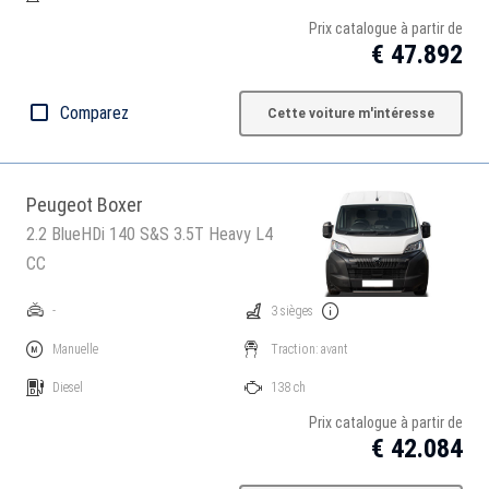
Prix catalogue à partir de
€ 47.892
Comparez
Cette voiture m'intéresse
Peugeot Boxer
2.2 BlueHDi 140 S&S 3.5T Heavy L4
CC
-
3 sièges
Manuelle
Traction: avant
Diesel
138 ch
Prix catalogue à partir de
€ 42.084