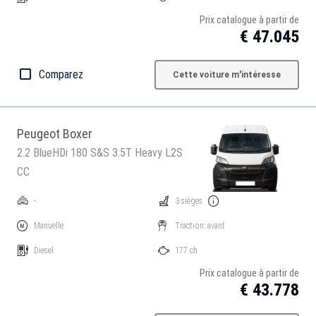
Prix catalogue à partir de
€ 47.045
Comparez
Cette voiture m'intéresse
Peugeot Boxer
2.2 BlueHDi 180 S&S 3.5T Heavy L2S
CC
-
3 sièges
Manuelle
Traction: avant
Diesel
177 ch
Prix catalogue à partir de
€ 43.778