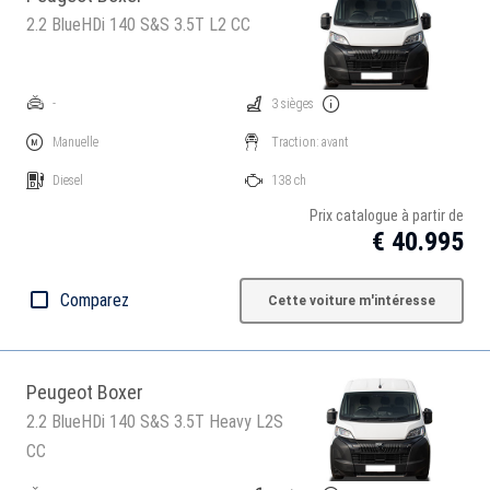
2.2 BlueHDi 140 S&S 3.5T L2 CC
-
3 sièges
Manuelle
Traction: avant
Diesel
138 ch
Prix catalogue à partir de
€ 40.995
Comparez
Cette voiture m'intéresse
Peugeot Boxer
2.2 BlueHDi 140 S&S 3.5T Heavy L2S
CC