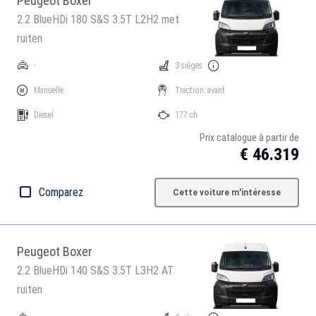
Peugeot Boxer
2.2 BlueHDi 180 S&S 3.5T L2H2 met
ruiten
-
3 sièges
Manuelle
Traction: avant
Diesel
177 ch
Prix catalogue à partir de
€ 46.319
Comparez
Cette voiture m'intéresse
Peugeot Boxer
2.2 BlueHDi 140 S&S 3.5T L3H2 AT
ruiten