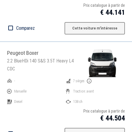
Prix catalogue à partir de
€ 44.141
Comparez
Cette voiture m'intéresse
Peugeot Boxer
2.2 BlueHDi 140 S&S 3.5T Heavy L4
CDC
-
7 sièges
Manuelle
Traction: avant
Diesel
138 ch
Prix catalogue à partir de
€ 44.504