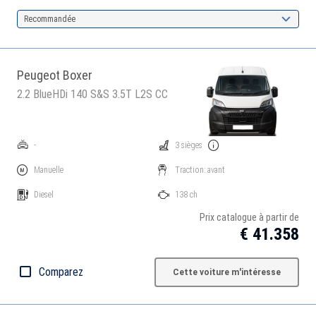
Recommandée
Peugeot Boxer
2.2 BlueHDi 140 S&S 3.5T L2S CC
-
3 sièges
Manuelle
Traction: avant
Diesel
138 ch
Prix catalogue à partir de
€ 41.358
Comparez
Cette voiture m'intéresse