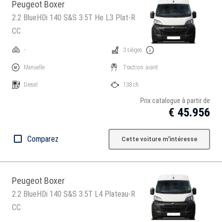
Peugeot Boxer
2.2 BlueHDi 140 S&S 3.5T He L3 Plat-R
CC
-
3 sièges
Manuelle
Traction: avant
Diesel
138 ch
Prix catalogue à partir de
€ 45.956
Comparez
Cette voiture m'intéresse
Peugeot Boxer
2.2 BlueHDi 140 S&S 3.5T L4 Plateau-R
CC