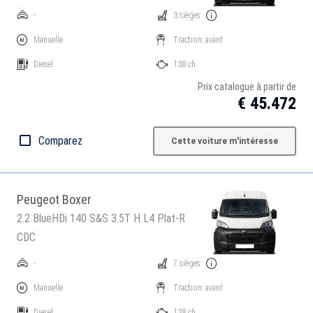
-
3 sièges
Manuelle
Traction: avant
Diesel
138 ch
Prix catalogue à partir de
€ 45.472
Comparez
Cette voiture m'intéresse
Peugeot Boxer
2.2 BlueHDi 140 S&S 3.5T H L4 Plat-R
CDC
-
7 sièges
Manuelle
Traction: avant
Diesel
138 ch