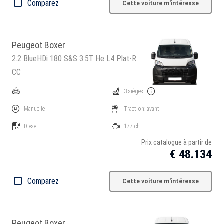
Comparez
Cette voiture m'intéresse
Peugeot Boxer
2.2 BlueHDi 180 S&S 3.5T He L4 Plat-R
CC
-
3 sièges
Manuelle
Traction: avant
Diesel
177 ch
Prix catalogue à partir de
€ 48.134
Comparez
Cette voiture m'intéresse
Peugeot Boxer