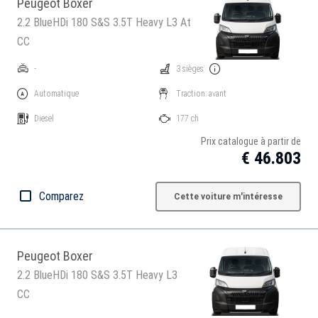
Peugeot Boxer
2.2 BlueHDi 180 S&S 3.5T Heavy L3 At
CC
-
3 sièges
Automatique
Traction: avant
Diesel
177 ch
Prix catalogue à partir de
€ 46.803
Comparez
Cette voiture m'intéresse
Peugeot Boxer
2.2 BlueHDi 180 S&S 3.5T Heavy L3
CC