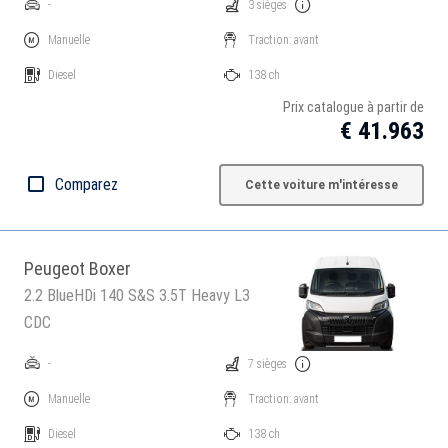
-
3 sièges
Manuelle
Traction: avant
Diesel
138 ch
Prix catalogue à partir de
€ 41.963
Comparez
Cette voiture m'intéresse
Peugeot Boxer
2.2 BlueHDi 140 S&S 3.5T Heavy L3
CDC
-
7 sièges
Manuelle
Traction: avant
Diesel
138 ch