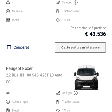
-
3 sièges
Manuelle
Traction: avant
Diesel
177 ch
Prix catalogue à partir de
€ 43.536
Comparez
Cette voiture m'intéresse
Peugeot Boxer
2.2 BlueHDi 180 S&S 4.25T L3 Auto
CC
-
3 sièges
Automatique
Traction: avant
Diesel
177 ch