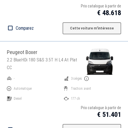
Prix catalogue à partir de
€ 48.618
Comparez
Cette voiture m'intéresse
Peugeot Boxer
2.2 BlueHDi 180 S&S 3.5T H L4 At Plat
CC
-
3 sièges
Automatique
Traction: avant
Diesel
177 ch
Prix catalogue à partir de
€ 51.401