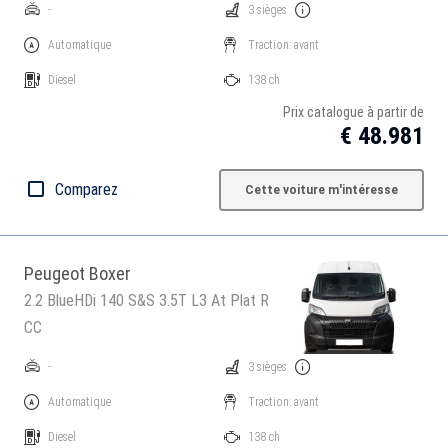
-
3 sièges
Automatique
Traction: avant
Diesel
138 ch
Prix catalogue à partir de
€ 48.981
Comparez
Cette voiture m'intéresse
Peugeot Boxer
2.2 BlueHDi 140 S&S 3.5T L3 At Plat R
CC
-
3 sièges
Automatique
Traction: avant
Diesel
138 ch