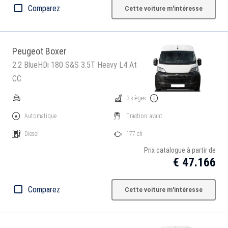
Comparez
Cette voiture m'intéresse
Peugeot Boxer
2.2 BlueHDi 180 S&S 3.5T Heavy L4 At
CC
-
3 sièges
Automatique
Traction: avant
Diesel
177 ch
Prix catalogue à partir de
€ 47.166
Comparez
Cette voiture m'intéresse