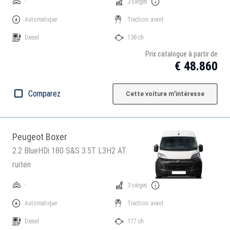
-
3 sièges
Automatique
Traction: avant
Diesel
138 ch
Prix catalogue à partir de
€ 48.860
Comparez
Cette voiture m'intéresse
Peugeot Boxer
2.2 BlueHDi 180 S&S 3.5T L3H2 AT
ruiten
-
3 sièges
Automatique
Traction: avant
Diesel
177 ch