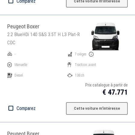
Comparez
Cette voiture m'intéresse
Peugeot Boxer
2.2 BlueHDi 140 S&S 3.5T H L3 Plat-R
CDC
-
7 sièges
Manuelle
Traction: avant
Diesel
138 ch
Prix catalogue à partir de
€ 47.771
Comparez
Cette voiture m'intéresse
Peugeot Boxer