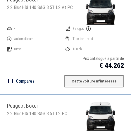
2.2 BlueHDi 140 S&S 3.5T L2 At PC
-
3 sièges
Automatique
Traction: avant
Diesel
138 ch
Prix catalogue à partir de
€ 44.262
Comparez
Cette voiture m'intéresse
Peugeot Boxer
2.2 BlueHDi 140 S&S 3.5T L2 PC