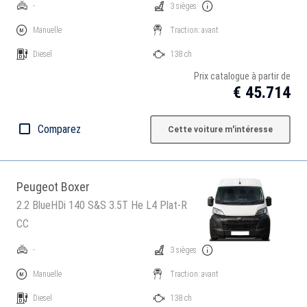
-
3 sièges
Manuelle
Traction: avant
Diesel
138 ch
Prix catalogue à partir de
€ 45.714
Comparez
Cette voiture m'intéresse
Peugeot Boxer
2.2 BlueHDi 140 S&S 3.5T He L4 Plat-R
CC
-
3 sièges
Manuelle
Traction: avant
Diesel
138 ch