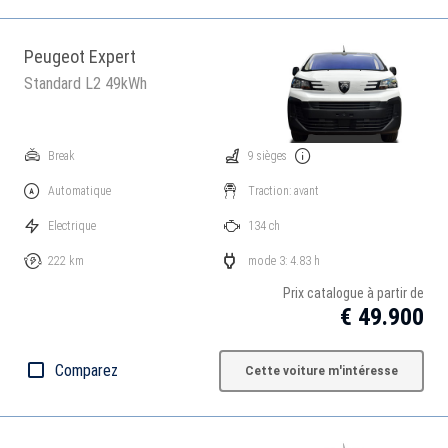
Peugeot Expert
Standard L2 49kWh
Break
9 sièges
Automatique
Traction: avant
Electrique
134 ch
222 km
mode 3: 4.83 h
Prix catalogue à partir de
€ 49.900
Comparez
Cette voiture m'intéresse