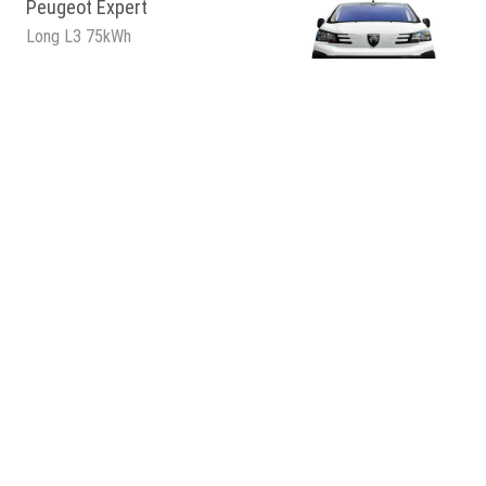
Peugeot Expert
Long L3 75kWh
Break
9 sièges
Automatique
Traction: avant
Electrique
134 ch
346 km
mode 3: 7.5 h
Prix catalogue à partir de
€ 56.900
Comparez
Cette voiture m'intéresse
Peugeot Expert
2.2 Diesel 150 M L2