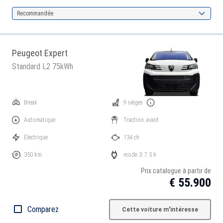
Recommandée
Peugeot Expert
Standard L2 75kWh
Break
9 sièges
Automatique
Traction: avant
Electrique
134 ch
350 km
mode 3: 7.5 h
Prix catalogue à partir de
€ 55.900
Comparez
Cette voiture m'intéresse