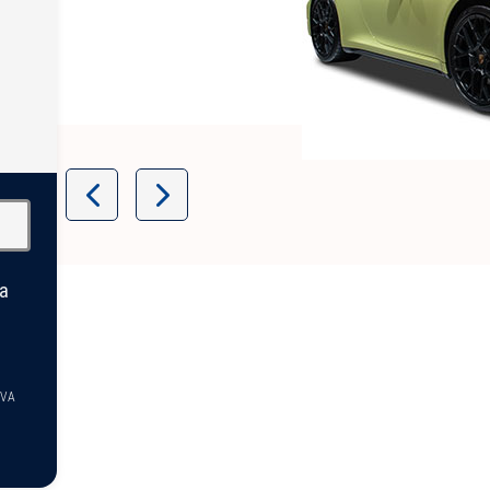
Item
1
of
12
la
TVA