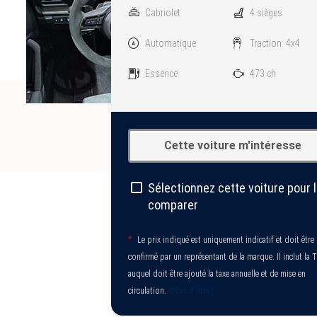
Cabriolet
4 sièges
Automatique
Traction: 4x4
Essence
473 ch
Cette voiture m'intéresse
Sélectionnez cette voiture pour 
comparer
*
Le prix indiqué est uniquement indicatif et doit être
confirmé par un représentant de la marque. Il inclut la 
auquel doit être ajouté la taxe annuelle et de mise en
circulation.
(Plus d'info)