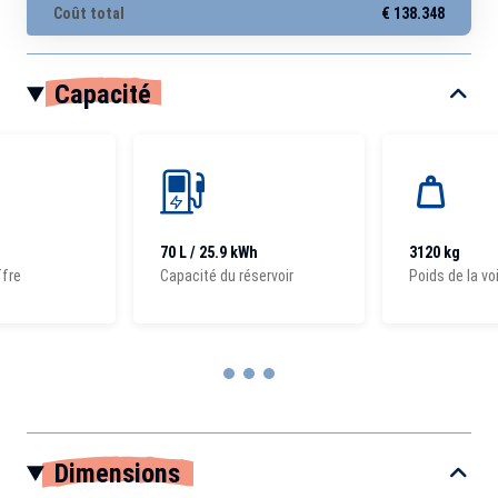
Coût total
€ 138.348
Capacité
70 L / 25.9 kWh
3120 kg
ffre
Capacité du réservoir
Poids de la vo
Item
1
Dimensions
of