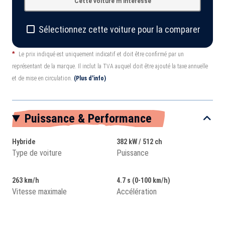
Cette voiture m'intéresse
Sélectionnez cette voiture pour la comparer
*
Le prix indiqué est uniquement indicatif et doit être confirmé par un
représentant de la marque. Il inclut la TVA auquel doit être ajouté la taxe annuelle
et de mise en circulation.
(Plus d'info)
Puissance & Performance
Hybride
382 kW / 512 ch
Type de voiture
Puissance
263 km/h
4.7 s (0-100 km/h)
Vitesse maximale
Accélération