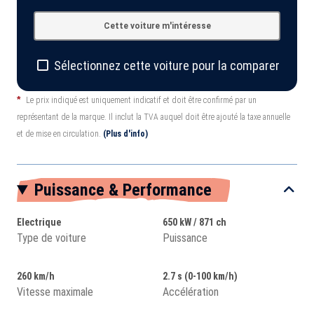
Cette voiture m'intéresse
Sélectionnez cette voiture pour la comparer
*
Le prix indiqué est uniquement indicatif et doit être confirmé par un
représentant de la marque. Il inclut la TVA auquel doit être ajouté la taxe annuelle
et de mise en circulation.
(Plus d'info)
Puissance & Performance
Electrique
650 kW / 871 ch
Type de voiture
Puissance
260 km/h
2.7 s (0-100 km/h)
Vitesse maximale
Accélération