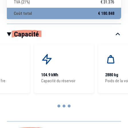
TVA (21%)
€ 31.376
Coût total
€ 180.848
Capacité
104.9 kWh
2880 kg
ffre
Capacité du réservoir
Poids de la vo
Item
1