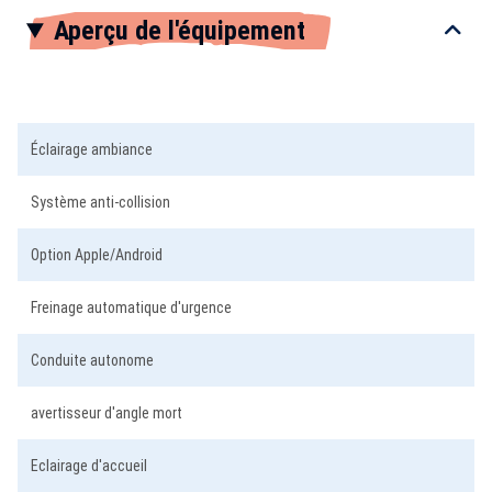
Item
Aperçu de l'équipement
1
of
3
Éclairage ambiance
Système anti-collision
Option Apple/Android
Freinage automatique d'urgence
Conduite autonome
avertisseur d'angle mort
Eclairage d'accueil