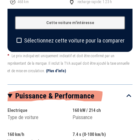
468 km
recharge rapide: 1.23 h
Cette voiture m'intéresse
Sélectionnez cette voiture pour la comparer
*
Le prix indiqué est uniquement indicatif et doit être confirmé par un
représentant de la marque. Il inclut la TVA auquel doit être ajouté la taxe annuelle
et de mise en circulation.
(Plus d'info)
Puissance & Performance
Electrique
160 kW / 214 ch
Type de voiture
Puissance
160 km/h
7.4 s (0-100 km/h)