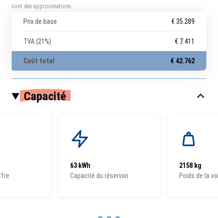
sont des approximations.
Prix de base
€ 35.289
TVA (21%)
€ 7.411
Coût total
€ 42.762
Capacité
63 kWh
2158 kg
ffre
Capacité du réservoir
Poids de la vo