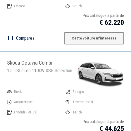
Essence
261 ch
Prix catalogue à partir de
€ 62.220
Comparez
Cette voiture m'intéresse
Skoda Octavia Combi
1.5 TSI eTec 110kW DSG Selection
Break
5 sièges
Automatique
Traction: avant
Hybride
(MHEV)
147 ch
Prix catalogue à partir de
€ 44.625