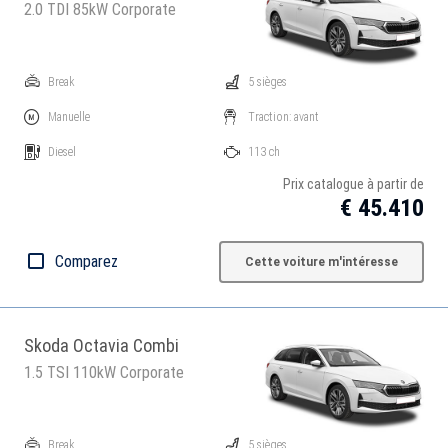
2.0 TDI 85kW Corporate
Break
5 sièges
Manuelle
Traction: avant
Diesel
113 ch
Prix catalogue à partir de
€ 45.410
Comparez
Cette voiture m'intéresse
Skoda Octavia Combi
1.5 TSI 110kW Corporate
Break
5 sièges