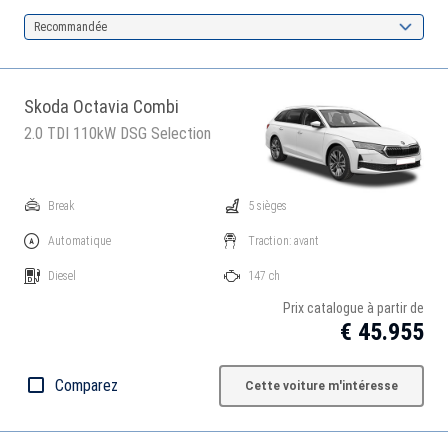
Recommandée
Skoda Octavia Combi
2.0 TDI 110kW DSG Selection
Break
5 sièges
Automatique
Traction: avant
Diesel
147 ch
Prix catalogue à partir de
€ 45.955
Comparez
Cette voiture m'intéresse