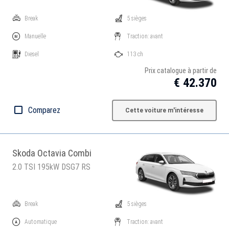
Break
5 sièges
Manuelle
Traction: avant
Diesel
113 ch
Prix catalogue à partir de
€ 42.370
Comparez
Cette voiture m'intéresse
Skoda Octavia Combi
2.0 TSI 195kW DSG7 RS
Break
5 sièges
Automatique
Traction: avant