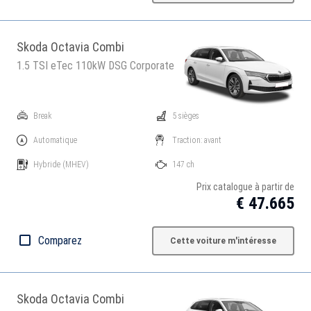
Skoda Octavia Combi
1.5 TSI eTec 110kW DSG Corporate
Break
5 sièges
Automatique
Traction: avant
Hybride
(MHEV)
147 ch
Prix catalogue à partir de
€ 47.665
Comparez
Cette voiture m'intéresse
Skoda Octavia Combi