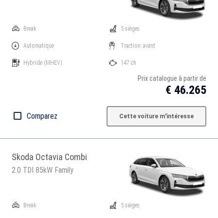
Break
5 sièges
Automatique
Traction: avant
Hybride
(MHEV)
147 ch
Prix catalogue à partir de
€ 46.265
Comparez
Cette voiture m'intéresse
Skoda Octavia Combi
2.0 TDI 85kW Family
Break
5 sièges