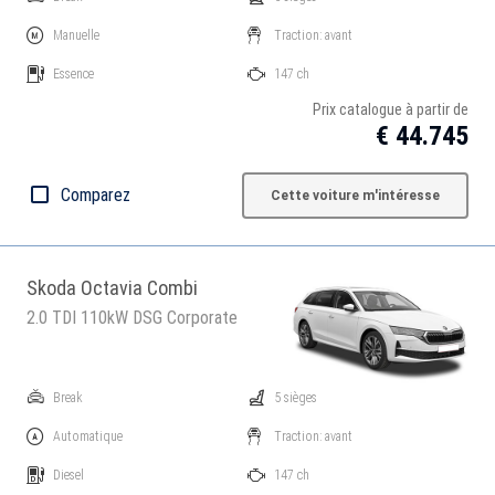
Manuelle
Traction: avant
Essence
147 ch
Prix catalogue à partir de
€ 44.745
Comparez
Cette voiture m'intéresse
Skoda Octavia Combi
2.0 TDI 110kW DSG Corporate
Break
5 sièges
Automatique
Traction: avant
Diesel
147 ch