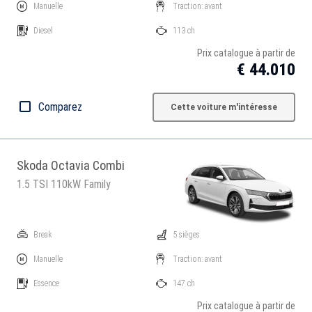
Manuelle
Traction: avant
Diesel
113 ch
Prix catalogue à partir de
€ 44.010
Comparez
Cette voiture m'intéresse
Skoda Octavia Combi
1.5 TSI 110kW Family
Break
5 sièges
Manuelle
Traction: avant
Essence
147 ch
Prix catalogue à partir de