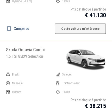
Hybride
(MHEV)
113 ch
Prix catalogue à partir de
€ 41.130
Comparez
Cette voiture m'intéresse
Skoda Octavia Combi
1.5 TSI 85kW Selection
Break
5 sièges
Manuelle
Traction: avant
Essence
113 ch
Prix catalogue à partir de
€ 38.215