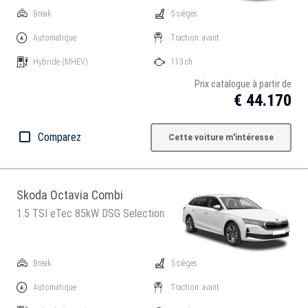
Break
5 sièges
Automatique
Traction: avant
Hybride
(MHEV)
113 ch
Prix catalogue à partir de
€ 44.170
Comparez
Cette voiture m'intéresse
Skoda Octavia Combi
1.5 TSI eTec 85kW DSG Selection
Break
5 sièges
Automatique
Traction: avant