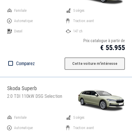
Familiale
5 sièges
Automatique
Traction: avant
Diesel
147 ch
Prix catalogue à partir de
€ 55.955
Comparez
Cette voiture m'intéresse
Skoda Superb
2.0 TDI 110kW DSG Selection
Familiale
5 sièges
Automatique
Traction: avant