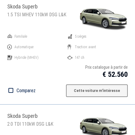
Skoda Superb
1.5 TSI MHEV 110kW DSG L&K
Familiale
5 sièges
Automatique
Traction: avant
Hybride
(MHEV)
147 ch
Prix catalogue à partir de
€ 52.560
Comparez
Cette voiture m'intéresse
Skoda Superb
2.0 TDI 110kW DSG L&K