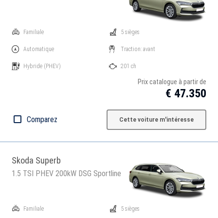
Familiale
5 sièges
Automatique
Traction: avant
Hybride
(PHEV)
201 ch
Prix catalogue à partir de
€ 47.350
Comparez
Cette voiture m'intéresse
Skoda Superb
1.5 TSI PHEV 200kW DSG Sportline
Familiale
5 sièges