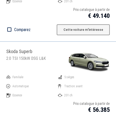
Essence
201 ch
Prix catalogue à partir de
€ 49.140
Comparez
Cette voiture m'intéresse
Skoda Superb
2.0 TSI 150kW DSG L&K
Familiale
5 sièges
Automatique
Traction: avant
Essence
201 ch
Prix catalogue à partir de
€ 56.385