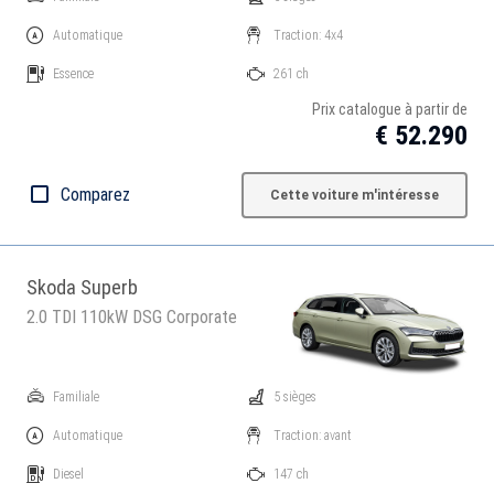
Automatique
Traction: 4x4
Essence
261 ch
Prix catalogue à partir de
€ 52.290
Comparez
Cette voiture m'intéresse
Skoda Superb
2.0 TDI 110kW DSG Corporate
Familiale
5 sièges
Automatique
Traction: avant
Diesel
147 ch