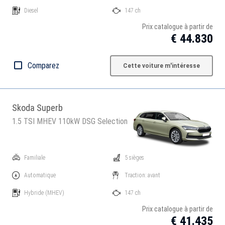
Diesel
147 ch
Prix catalogue à partir de
€ 44.830
Comparez
Cette voiture m'intéresse
Skoda Superb
1.5 TSI MHEV 110kW DSG Selection
Familiale
5 sièges
Automatique
Traction: avant
Hybride
(MHEV)
147 ch
Prix catalogue à partir de
€ 41.435