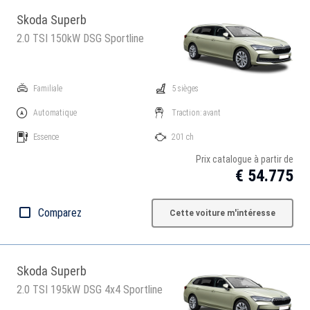
Skoda Superb
2.0 TSI 150kW DSG Sportline
Familiale
5 sièges
Automatique
Traction: avant
Essence
201 ch
Prix catalogue à partir de
€ 54.775
Comparez
Cette voiture m'intéresse
Skoda Superb
2.0 TSI 195kW DSG 4x4 Sportline