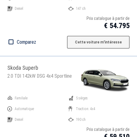
Diesel
147 ch
Prix catalogue à partir de
€ 54.795
Comparez
Cette voiture m'intéresse
Skoda Superb
2.0 TDI 142kW DSG 4x4 Sportline
Familiale
5 sièges
Automatique
Traction: 4x4
Diesel
190 ch
Prix catalogue à partir de
€ 59.510