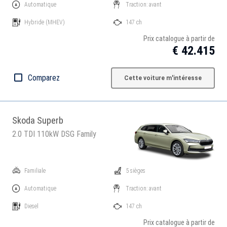
Automatique
Traction: avant
Hybride
(MHEV)
147 ch
Prix catalogue à partir de
€ 42.415
Comparez
Cette voiture m'intéresse
Skoda Superb
2.0 TDI 110kW DSG Family
Familiale
5 sièges
Automatique
Traction: avant
Diesel
147 ch
Prix catalogue à partir de