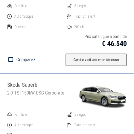
Familiale
5 sièges
Automatique
Traction: avant
Essence
201 ch
Prix catalogue à partir de
€ 46.540
Comparez
Cette voiture m'intéresse
Skoda Superb
2.0 TSI 150kW DSG Corporate
Familiale
5 sièges
Automatique
Traction: avant