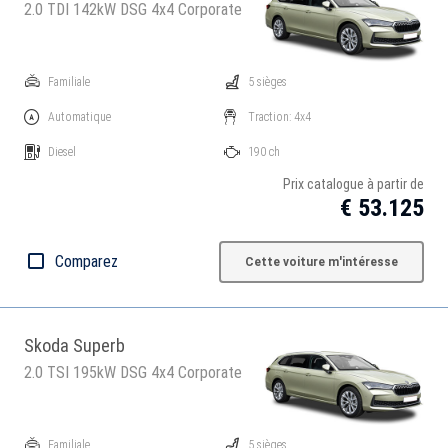
2.0 TDI 142kW DSG 4x4 Corporate
Familiale
5 sièges
Automatique
Traction: 4x4
Diesel
190 ch
Prix catalogue à partir de
€ 53.125
Comparez
Cette voiture m'intéresse
Skoda Superb
2.0 TSI 195kW DSG 4x4 Corporate
Familiale
5 sièges