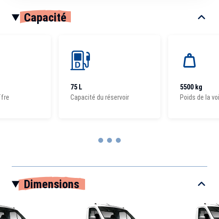
Capacité
75 L
5500 kg
ffre
Capacité du réservoir
Poids de la vo
Item
1
Dimensions
of
3