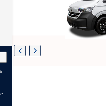
Item
1
of
14
la
TVA