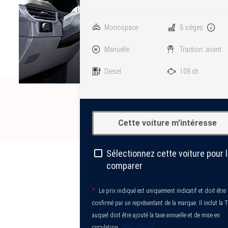
Monospace
8 sièges
Manuelle
Traction: avant
Diesel
108 ch
Cette voiture m'intéresse
Sélectionnez cette voiture pour 
comparer
*
Le prix indiqué est uniquement indicatif et doit être
confirmé par un représentant de la marque. Il inclut la 
auquel doit être ajouté la taxe annuelle et de mise en
circulation.
(Plus d'info)