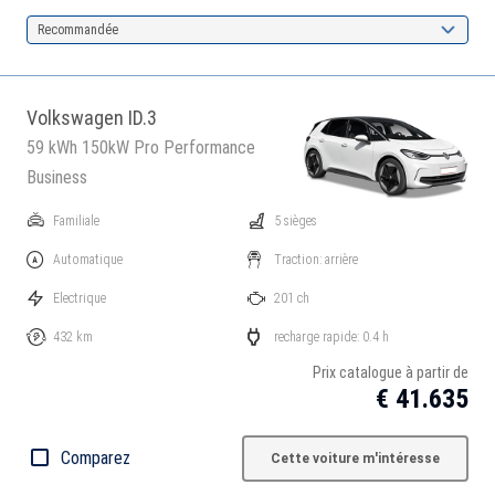
Recommandée
Volkswagen ID.3
59 kWh 150kW Pro Performance
Business
Familiale
5 sièges
Automatique
Traction: arrière
Electrique
201 ch
432 km
recharge rapide: 0.4 h
Prix catalogue à partir de
€ 41.635
Comparez
Cette voiture m'intéresse