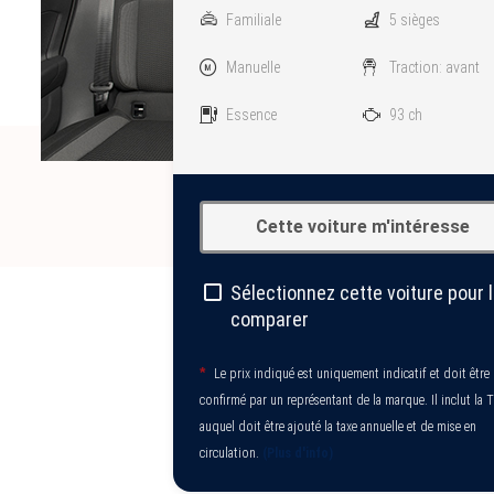
Familiale
5 sièges
Manuelle
Traction: avant
Essence
93 ch
Cette voiture m'intéresse
Sélectionnez cette voiture pour 
comparer
*
Le prix indiqué est uniquement indicatif et doit être
confirmé par un représentant de la marque. Il inclut la 
auquel doit être ajouté la taxe annuelle et de mise en
circulation.
(Plus d'info)