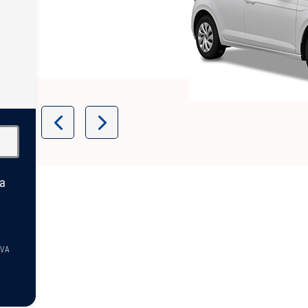
Item
1
of
13
la
TVA